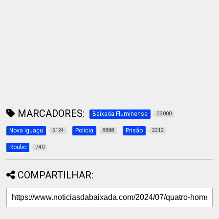
MARCADORES:
Baixada Fluminense
22000
Nova Iguaçu
Polícia
Prisão
5124
8888
2212
Roubo
740
COMPARTILHAR: