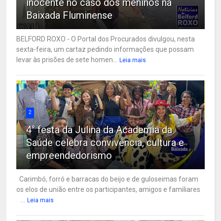
inocente no caso dos meninos na
Baixada Fluminense
BELFORD ROXO - O Portal dos Procurados divulgou, nesta
sexta-feira, um cartaz pedindo informações que possam
levar às prisões de sete homen...
Leia mais
2
4° festa da Julina da Academia da
Saúde celebra convivência, cultura e
empreendedorismo
Carimbó, forró e barracas do beijo e de guloseimas foram
os elos de união entre os participantes, amigos e familiares
...
Leia mais