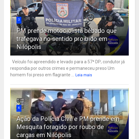
3
PM prende motociclista bêbado que
trafegava no sentido proibido em
Nilópolis
Veículo foi apreendido e levado para a 57ª DP; condutor já
respondia por outros crimes e permaneceu preso Um
homem foi preso em flagrante ...
Leia mais
4
Ação da Polícia Civil e PM prende em
Mesquita foragido por roubo de
cargas em Nilópolis