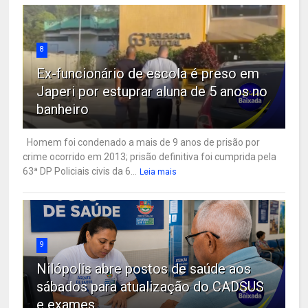
8
Ex-funcionário de escola é preso em
Japeri por estuprar aluna de 5 anos no
banheiro
Homem foi condenado a mais de 9 anos de prisão por
crime ocorrido em 2013; prisão definitiva foi cumprida pela
63ª DP Policiais civis da 6...
Leia mais
9
Nilópolis abre postos de saúde aos
sábados para atualização do CADSUS
e exames