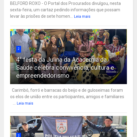
BELFORD ROXO - O Portal dos Procurados divulgou, nesta
sexta-feira, um cartaz pedindo informações que possam
levar às prisões de sete homen...
Leia mais
2
4° festa da Julina da Academia da
Saúde celebra convivência, cultura e
empreendedorismo
Carimbó, forró e barracas do beijo e de guloseimas foram
os elos de união entre os participantes, amigos e familiares
...
Leia mais
3