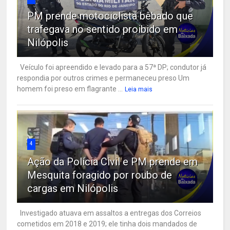
PM prende motociclista bêbado que
trafegava no sentido proibido em
Nilópolis
Veículo foi apreendido e levado para a 57ª DP; condutor já
respondia por outros crimes e permaneceu preso Um
homem foi preso em flagrante ...
Leia mais
4
Ação da Polícia Civil e PM prende em
Mesquita foragido por roubo de
cargas em Nilópolis
Investigado atuava em assaltos a entregas dos Correios
cometidos em 2018 e 2019; ele tinha dois mandados de