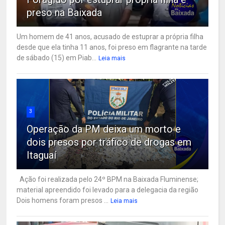
preso na Baixada
Um homem de 41 anos, acusado de estuprar a própria filha
desde que ela tinha 11 anos, foi preso em flagrante na tarde
de sábado (15) em Piab...
Leia mais
3
Operação da PM deixa um morto e
dois presos por tráfico de drogas em
Itaguaí
Ação foi realizada pelo 24º BPM na Baixada Fluminense;
material apreendido foi levado para a delegacia da região
Dois homens foram presos ...
Leia mais