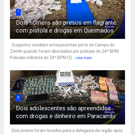
7
Dois homens são presos em flagrante
com pistola e drogas em Queimados
Suspeitos vendiam entorpecentes perto do Campo do
Zenith quando foram abordados por policiais do 24º BPM
Policiais militares do 24º BPM (Q...
Leia mais
8
Dois adolescentes são apreendidos
com drogas e dinheiro em Paracambi
Dois jovens foram levados para a delegacia da região após