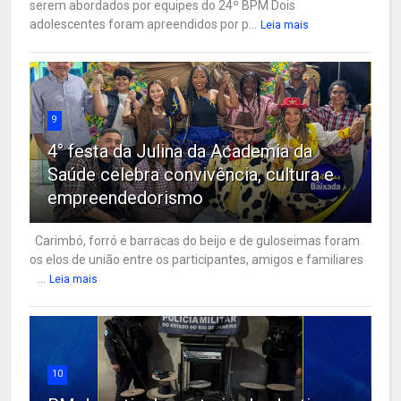
serem abordados por equipes do 24º BPM Dois
adolescentes foram apreendidos por p...
Leia mais
9
4° festa da Julina da Academia da
Saúde celebra convivência, cultura e
empreendedorismo
Carimbó, forró e barracas do beijo e de guloseimas foram
os elos de união entre os participantes, amigos e familiares
...
Leia mais
10