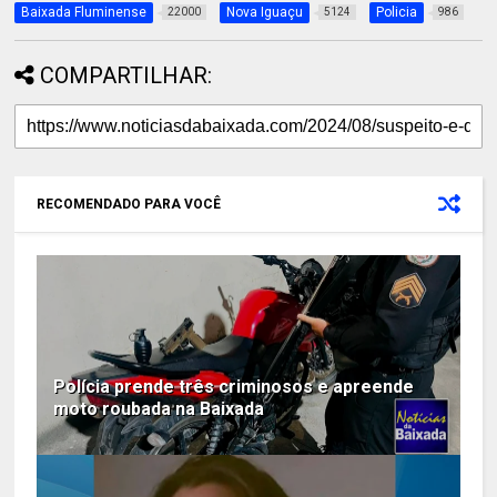
Baixada Fluminense
Nova Iguaçu
Policia
22000
5124
986
COMPARTILHAR:
RECOMENDADO PARA VOCÊ
Polícia prende três criminosos e apreende
moto roubada na Baixada