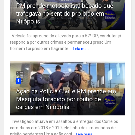
PM prende motociclista bêbado que
trafegava no sentido proibido em
Nilópolis
Veículo foi apreendido e levado para a 57ª DP; condutor já
respondia por outros crimes e permaneceu preso Um
homem foi preso em flagrante ...
Leia mais
4
Ação da Polícia Civil e PM prende em
Mesquita foragido por roubo de
cargas em Nilópolis
Investigado atuava em assaltos a entregas dos Correios
cometidos em 2018 e 2019; ele tinha dois mandados de
prisão pendentes Uma ação conj...
Leia mais