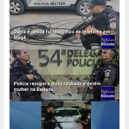
Dupla é detida furtando fios de telefonia em
Magé
Polícia recupera moto roubada e detém
mulher na Baixada