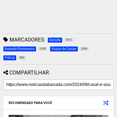
MARCADORES:
baixada
1875
Baixada Fluminense
Duque de Caxias
1538
2694
Policia
986
COMPARTILHAR:
RECOMENDADO PARA VOCÊ