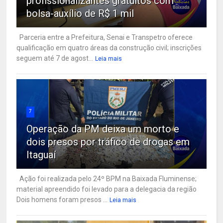
profissionalizantes gratuitos com
bolsa-auxílio de R$ 1 mil
Parceria entre a Prefeitura, Senai e Transpetro oferece
qualificação em quatro áreas da construção civil; inscrições
seguem até 7 de agost...
Leia mais
7
Operação da PM deixa um morto e
dois presos por tráfico de drogas em
Itaguaí
Ação foi realizada pelo 24º BPM na Baixada Fluminense;
material apreendido foi levado para a delegacia da região
Dois homens foram presos ...
Leia mais