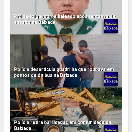
PM de folga morre baleado após tentativa de
assalto na Baixada
Polícia desarticula quadrilha que roubava em
pontos de ônibus na Baixada
Polícia retira barricadas em comunidade da
Baixada