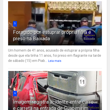
5
Foragido por estuprar própria filha é
preso na Baixada
Um homem de 41 anos, acusado de estuprar a própria filha
desde que ela tinha 11 anos, foi preso em flagrante na tarde
de sábado (15) em Piab...
Leia mais
6
Imagem registra acidente entre carro
e carreta na entrada de Guapimirim