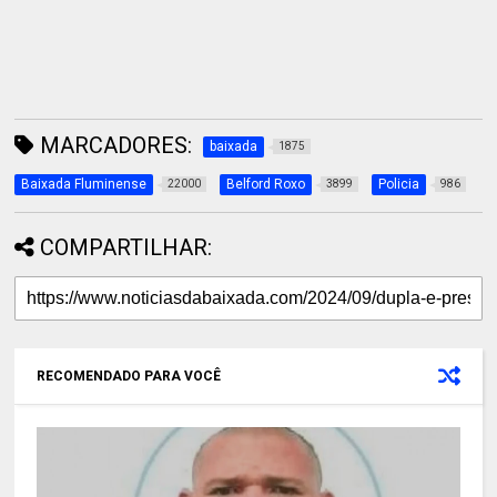
MARCADORES:
baixada
1875
Baixada Fluminense
Belford Roxo
Policia
22000
3899
986
COMPARTILHAR:
RECOMENDADO PARA VOCÊ