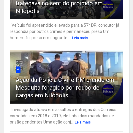
trafegava no sentido proibido em
Nilópolis
Veículo foi apreendido e levado para a 57ª DP; condutor já
respondia por outros crimes e permaneceu preso Um
homem foi preso em flagrante ...
Leia mais
4
Ação da Polícia Civil e PM prende em
Mesquita foragido por roubo de
cargas em Nilópolis
Investigado atuava em assaltos a entregas dos Correios
cometidos em 2018 e 2019; ele tinha dois mandados de
prisão pendentes Uma ação conj...
Leia mais