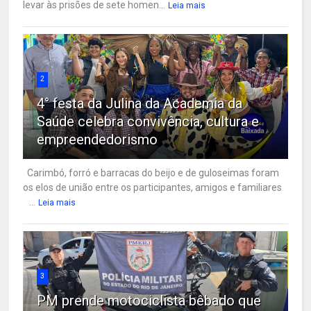
levar às prisões de sete homen...
Leia mais
2
4° festa da Julina da Academia da
Saúde celebra convivência, cultura e
empreendedorismo
Carimbó, forró e barracas do beijo e de guloseimas foram
os elos de união entre os participantes, amigos e familiares
...
Leia mais
3
PM prende motociclista bêbado que