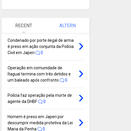
RECENT
ALTERN
Condenado por porte ilegal de arma
é preso em ação conjunta da Polícia
Civil em Japeri
0
Operação em comunidade de
Itaguaí termina com três detidos e
um baleado após confronto
0
Polícia faz operação pela morte de
agente da DHBF
0
Homem é preso em Japeri por
descumprir medida protetiva da Lei
Maria da Penha
0