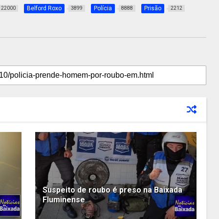
Belford Roxo
Polícia
Prisão
22000
3899
8888
2212
Suspeito de roubo é preso na Baixada
Fluminense