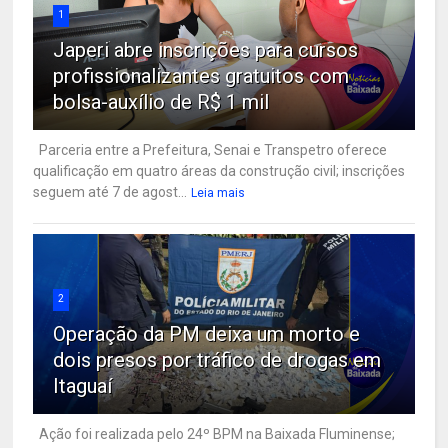
1
Japeri abre inscrições para cursos
profissionalizantes gratuitos com
bolsa-auxílio de R$ 1 mil
Parceria entre a Prefeitura, Senai e Transpetro oferece
qualificação em quatro áreas da construção civil; inscrições
seguem até 7 de agost...
Leia mais
2
Operação da PM deixa um morto e
dois presos por tráfico de drogas em
Itaguaí
Ação foi realizada pelo 24º BPM na Baixada Fluminense;