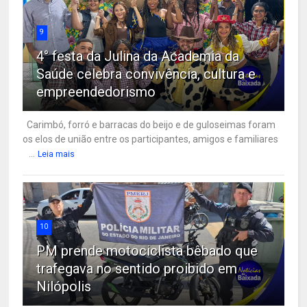
9
4° festa da Julina da Academia da
Saúde celebra convivência, cultura e
empreendedorismo
Carimbó, forró e barracas do beijo e de guloseimas foram
os elos de união entre os participantes, amigos e familiares
...
Leia mais
10
PM prende motociclista bêbado que
trafegava no sentido proibido em
Nilópolis