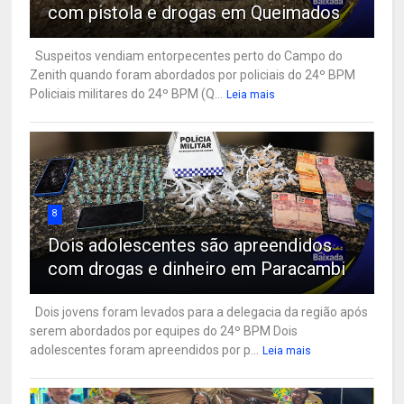
com pistola e drogas em Queimados
Suspeitos vendiam entorpecentes perto do Campo do
Zenith quando foram abordados por policiais do 24º BPM
Policiais militares do 24º BPM (Q...
Leia mais
8
Dois adolescentes são apreendidos
com drogas e dinheiro em Paracambi
Dois jovens foram levados para a delegacia da região após
serem abordados por equipes do 24º BPM Dois
adolescentes foram apreendidos por p...
Leia mais