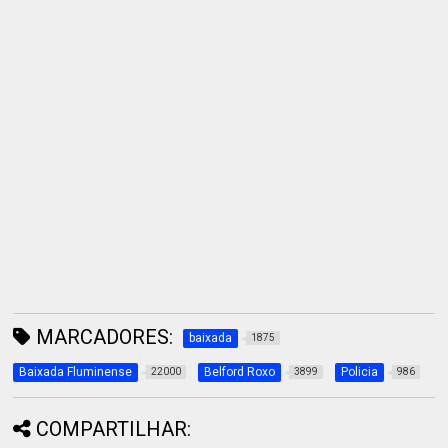
MARCADORES:
baixada
1875
Baixada Fluminense
Belford Roxo
Policia
22000
3899
986
COMPARTILHAR: