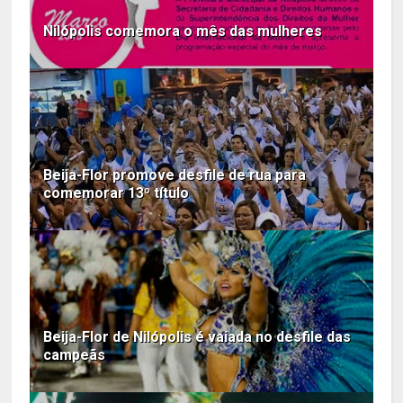
Nilópolis comemora o mês das mulheres
Beija-Flor promove desfile de rua para
comemorar 13º título
Beija-Flor de Nilópolis é vaiada no desfile das
campeãs