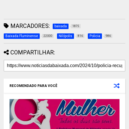
MARCADORES:
baixada
1875
Baixada Fluminense
Nilópolis
Policia
22000
816
986
COMPARTILHAR:
RECOMENDADO PARA VOCÊ