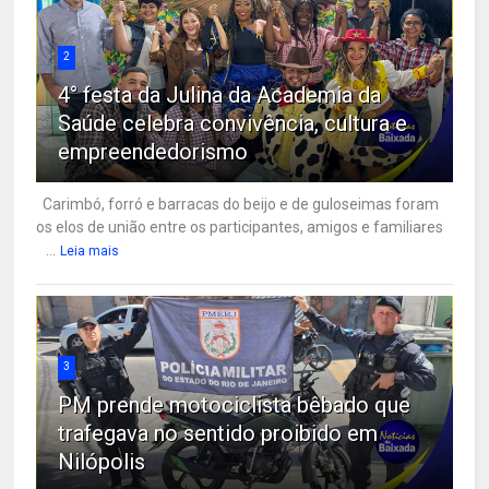
2
4° festa da Julina da Academia da
Saúde celebra convivência, cultura e
empreendedorismo
Carimbó, forró e barracas do beijo e de guloseimas foram
os elos de união entre os participantes, amigos e familiares
...
Leia mais
3
PM prende motociclista bêbado que
trafegava no sentido proibido em
Nilópolis