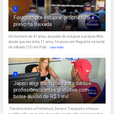
5
Foragido por estuprar própria filha é
preso na Baixada
Um homem de 41 anos, acusado de estuprar a própria filha
desde que ela tinha 11 anos, foi preso em flagrante na tarde
de sábado (15) em Piab...
Leia mais
6
Japeri abre inscrições para cursos
profissionalizantes gratuitos com
bolsa-auxílio de R$ 1 mil
Parceria entre a Prefeitura, Senai e Transpetro oferece
qualificação em quatro áreas da construção civil; inscrições