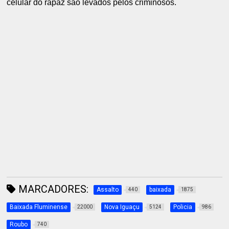
celular do rapaz são levados pelos criminosos.
MARCADORES:
Assalto
baixada
440
1875
Baixada Fluminense
Nova Iguaçu
Policia
22000
5124
986
Roubo
740