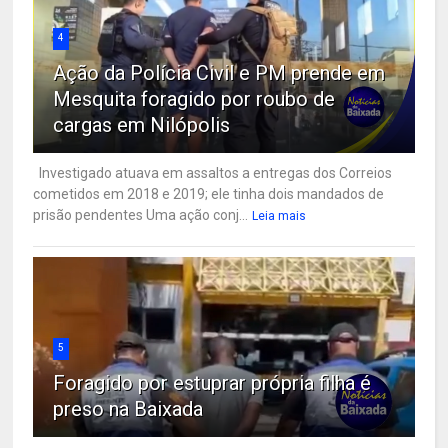
4
Ação da Polícia Civil e PM prende em
Mesquita foragido por roubo de
cargas em Nilópolis
Investigado atuava em assaltos a entregas dos Correios
cometidos em 2018 e 2019; ele tinha dois mandados de
prisão pendentes Uma ação conj...
Leia mais
5
Foragido por estuprar própria filha é
preso na Baixada