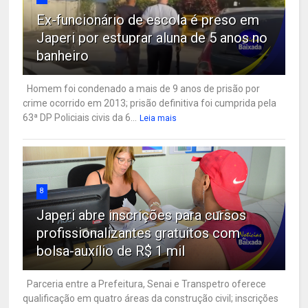
Ex-funcionário de escola é preso em
Japeri por estuprar aluna de 5 anos no
banheiro
Homem foi condenado a mais de 9 anos de prisão por
crime ocorrido em 2013; prisão definitiva foi cumprida pela
63ª DP Policiais civis da 6...
Leia mais
8
Japeri abre inscrições para cursos
profissionalizantes gratuitos com
bolsa-auxílio de R$ 1 mil
Parceria entre a Prefeitura, Senai e Transpetro oferece
qualificação em quatro áreas da construção civil; inscrições