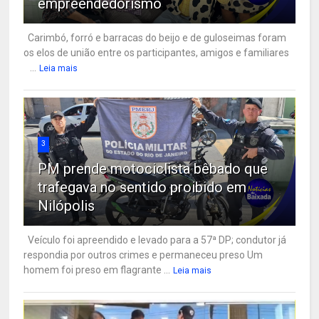
empreendedorismo
Carimbó, forró e barracas do beijo e de guloseimas foram
os elos de união entre os participantes, amigos e familiares
...
Leia mais
3
PM prende motociclista bêbado que
trafegava no sentido proibido em
Nilópolis
Veículo foi apreendido e levado para a 57ª DP; condutor já
respondia por outros crimes e permaneceu preso Um
homem foi preso em flagrante ...
Leia mais