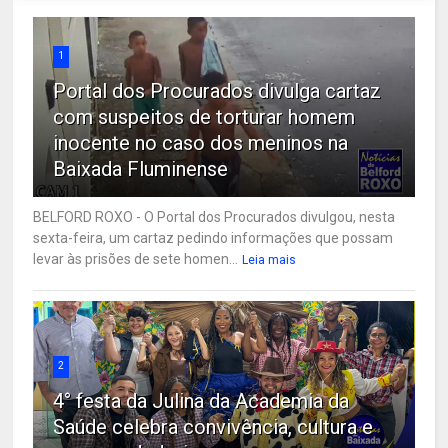
1
Portal dos Procurados divulga cartaz
com suspeitos de torturar homem
inocente no caso dos meninos na
Baixada Fluminense
BELFORD ROXO - O Portal dos Procurados divulgou, nesta
sexta-feira, um cartaz pedindo informações que possam
levar às prisões de sete homen...
Leia mais
2
4° festa da Julina da Academia da
Saúde celebra convivência, cultura e