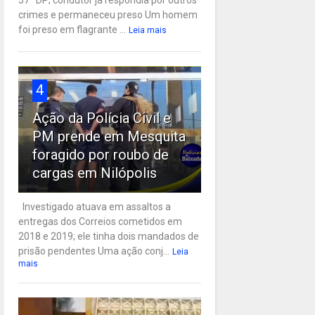
57ª DP; condutor já respondia por outros
crimes e permaneceu preso Um homem
foi preso em flagrante ...
Leia mais
4
Ação da Polícia Civil e
PM prende em Mesquita
foragido por roubo de
cargas em Nilópolis
Investigado atuava em assaltos a
entregas dos Correios cometidos em
2018 e 2019; ele tinha dois mandados de
prisão pendentes Uma ação conj...
Leia
mais