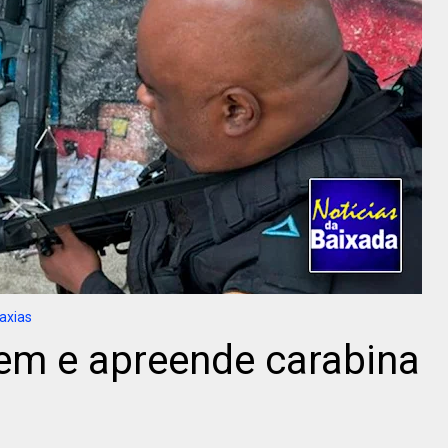
axias
m e apreende carabina