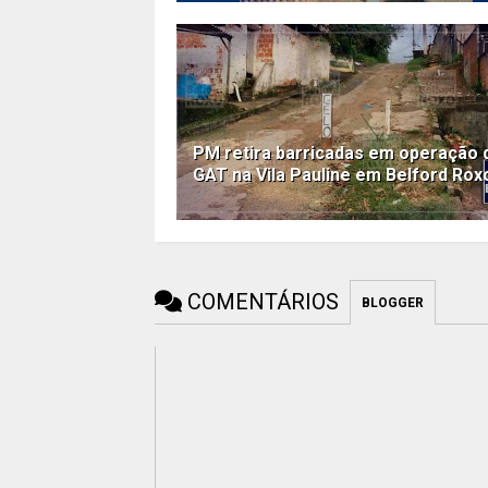
PM retira barricadas em operação 
GAT na Vila Pauline em Belford Rox
COMENTÁRIOS
BLOGGER