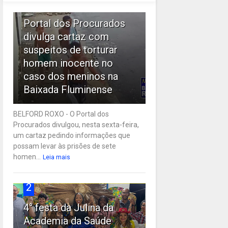
1
Portal dos Procurados
divulga cartaz com
suspeitos de torturar
homem inocente no
caso dos meninos na
Baixada Fluminense
BELFORD ROXO - O Portal dos
Procurados divulgou, nesta sexta-feira,
um cartaz pedindo informações que
possam levar às prisões de sete
homen...
Leia mais
2
4° festa da Julina da
Academia da Saúde