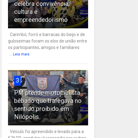
celebra convivência,
cultura e
empreendedorismo
Carimbó, forró e barracas do beijo e de
guloseimas foram os elos de união entre
os participantes, amigos e familiares
...
Leia mais
3
PM prende motociclista
bêbado que trafegava no
sentido proibido em
Nilópolis
Veículo foi apreendido e levado para a