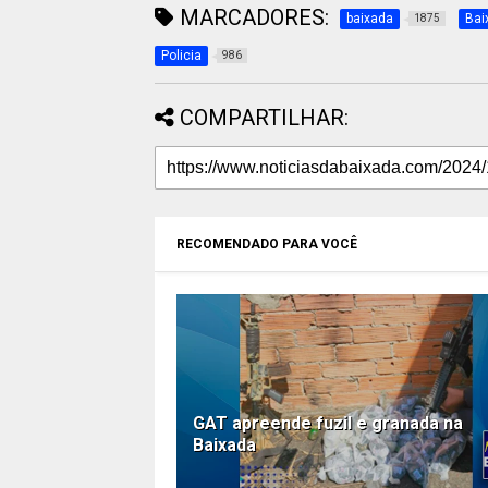
MARCADORES:
baixada
Bai
1875
Policia
986
COMPARTILHAR:
RECOMENDADO PARA VOCÊ
GAT apreende fuzil e granada na
Baixada