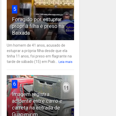
5
Foragido por estuprar
própria filha é preso na
Baixada
Um homem de 41 anos, acusado de
estuprar a própria filha desde que ela
tinha 11 anos, foi preso em flagrante na
tarde de sábado (15) em Piab...
Leia mais
6
Imagem registra
acidente entre carro e
carreta na entrada de
Guapimirim