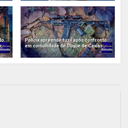
do
Polícia apreende fuzil após confronto
o
em comunidade de Duque de Caxias