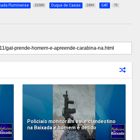
xada Fluminense
Duque de Caxias
GAT
22000
2694
75
Policiais monitoram baile clandestino
na Baixada e homem é detido