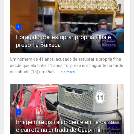
5
Foragido por estuprar própria filha é
preso na Baixada
Um homem de 41 anos, acusado de estuprar a própria filha
desde que ela tinha 11 anos, foi preso em flagrante na tarde
de sábado (15) em Piab...
Leia mais
6
Imagem registra acidente entre carro
e carreta na entrada de Guapimirim