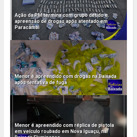
Ação da PM termina com grupo detido e
apreensão de drogas após atentado em
Paracambi
Menor é apreendido com drogas na Baixada
após tentativa de fuga
Menor é apreendido com réplica de pistola
em veículo roubado em Nova Iguaçu, na