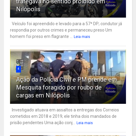
trafegava no sentido proibido em
Nilópolis
Veículo foi apreendido e levado para a 57ª DP; condutor já
respondia por outros crimes e permaneceu preso Um
homem foi preso em flagrante ...
Leia mais
4
Ação da Polícia Civil e PM prende em
Mesquita foragido por roubo de
cargas em Nilópolis
Investigado atuava em assaltos a entregas dos Correios
cometidos em 2018 e 2019; ele tinha dois mandados de
prisão pendentes Uma ação conj...
Leia mais