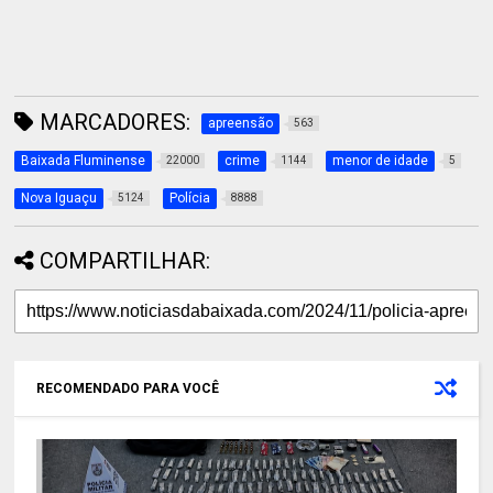
MARCADORES:
apreensão
563
Baixada Fluminense
crime
menor de idade
22000
1144
5
Nova Iguaçu
Polícia
5124
8888
COMPARTILHAR:
RECOMENDADO PARA VOCÊ