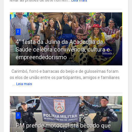
Leia mais
2
4° festa da Julina da Academia da
Saúde celebra convivência, cultura e
empreendedorismo
Carimbó, forró e barracas do beijo e de guloseimas foram
os elos de união entre os participantes, amigos e familiares
...
Leia mais
3
PM prende motociclista bêbado que