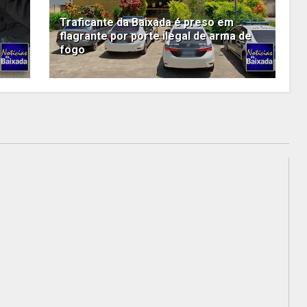
Traficante da Baixada é preso em
flagrante por porte ilegal de arma de
fogo