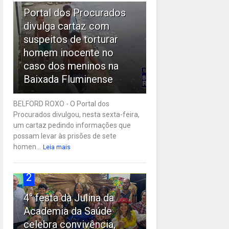
Portal dos Procurados
divulga cartaz com
suspeitos de torturar
homem inocente no
caso dos meninos na
Baixada Fluminense
BELFORD ROXO - O Portal dos
Procurados divulgou, nesta sexta-feira,
um cartaz pedindo informações que
possam levar às prisões de sete
homen...
Leia mais
2
4° festa da Julina da
Academia da Saúde
celebra convivência,