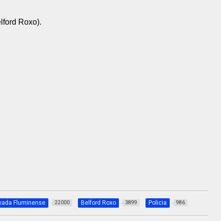
lford Roxo).
xada Fluminense
Belford Roxo
Policia
22000
3899
986