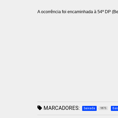
A ocorrência foi encaminhada à 54ª DP (Be
MARCADORES:
baixada
Bai
1875