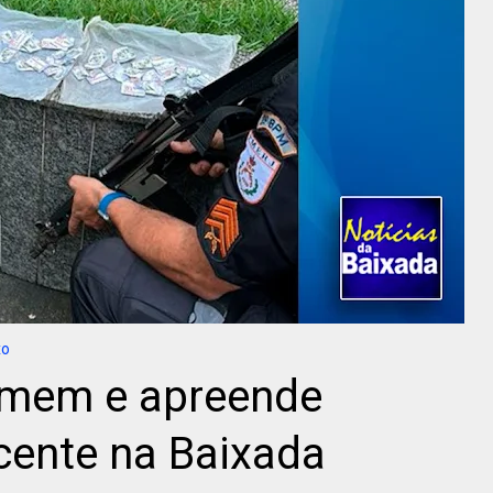
xo
omem e apreende
cente na Baixada