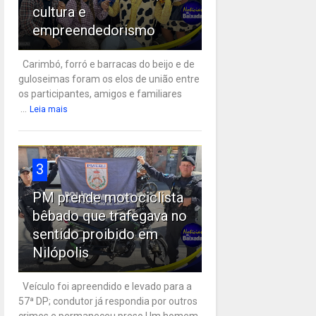
cultura e
empreendedorismo
Carimbó, forró e barracas do beijo e de
guloseimas foram os elos de união entre
os participantes, amigos e familiares
...
Leia mais
3
PM prende motociclista
bêbado que trafegava no
sentido proibido em
Nilópolis
Veículo foi apreendido e levado para a
57ª DP; condutor já respondia por outros