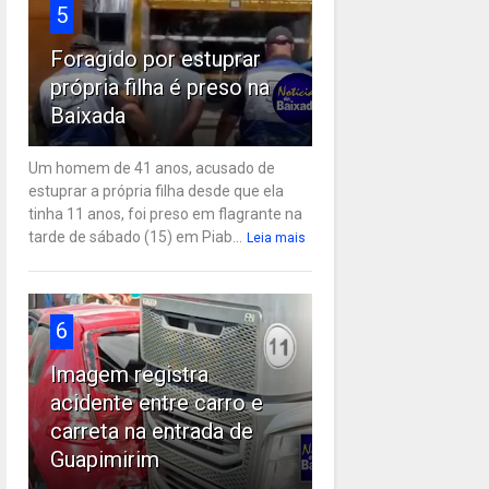
5
Foragido por estuprar
própria filha é preso na
Baixada
Um homem de 41 anos, acusado de
estuprar a própria filha desde que ela
tinha 11 anos, foi preso em flagrante na
tarde de sábado (15) em Piab...
Leia mais
6
Imagem registra
acidente entre carro e
carreta na entrada de
Guapimirim