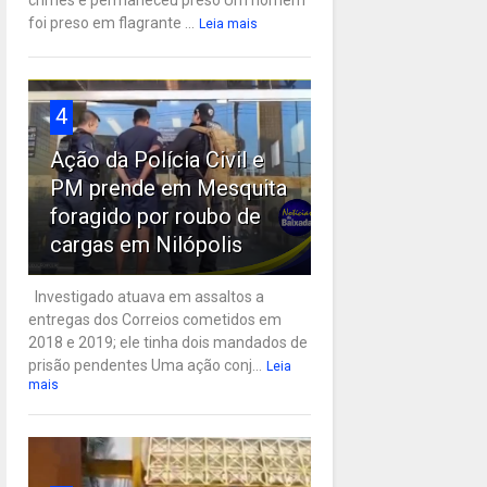
crimes e permaneceu preso Um homem
foi preso em flagrante ...
Leia mais
4
Ação da Polícia Civil e
PM prende em Mesquita
foragido por roubo de
cargas em Nilópolis
Investigado atuava em assaltos a
entregas dos Correios cometidos em
2018 e 2019; ele tinha dois mandados de
prisão pendentes Uma ação conj...
Leia
mais