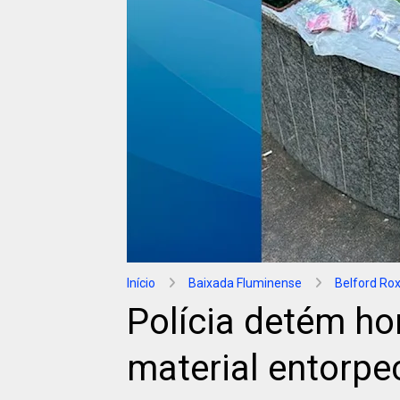
Início
Baixada Fluminense
Belford Ro
Polícia detém h
material entorpe