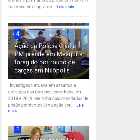
crimes e permaneceu preso Um homem
foi preso em flagrante ...
Leia mais
4
Ação da Polícia Civil e
PM prende em Mesquita
foragido por roubo de
cargas em Nilópolis
Investigado atuava em assaltos a
entregas dos Correios cometidos em
2018 e 2019; ele tinha dois mandados de
prisão pendentes Uma ação conj...
Leia
mais
5