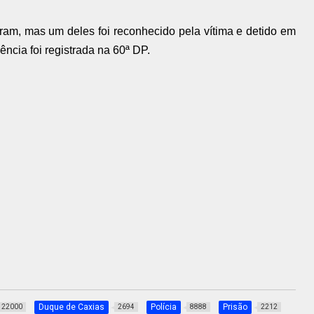
iram, mas um deles foi reconhecido pela vítima e detido em
ência foi registrada na 60ª DP.
Duque de Caxias
Polícia
Prisão
22000
2694
8888
2212