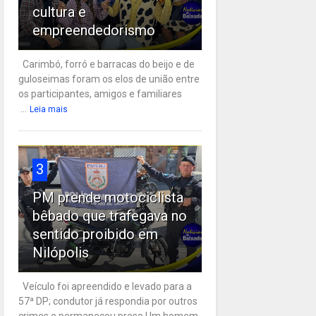
cultura e
empreendedorismo
Carimbó, forró e barracas do beijo e de
guloseimas foram os elos de união entre
os participantes, amigos e familiares
...
Leia mais
3
PM prende motociclista
bêbado que trafegava no
sentido proibido em
Nilópolis
Veículo foi apreendido e levado para a
57ª DP; condutor já respondia por outros