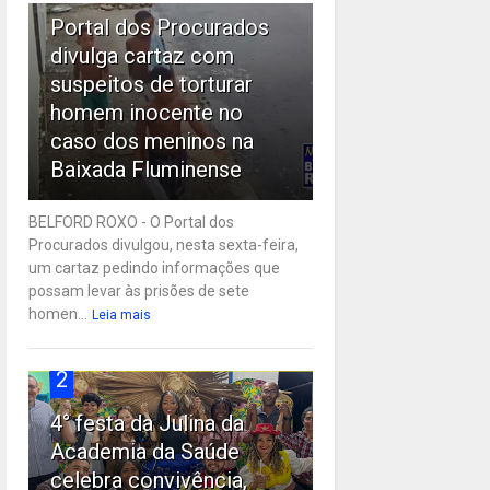
Portal dos Procurados
divulga cartaz com
suspeitos de torturar
homem inocente no
caso dos meninos na
Baixada Fluminense
BELFORD ROXO - O Portal dos
Procurados divulgou, nesta sexta-feira,
um cartaz pedindo informações que
possam levar às prisões de sete
homen...
Leia mais
2
4° festa da Julina da
Academia da Saúde
celebra convivência,