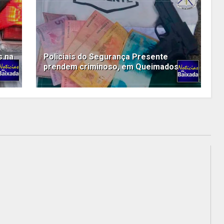
s na
Policiais do Segurança Presente
prendem criminoso, em Queimados