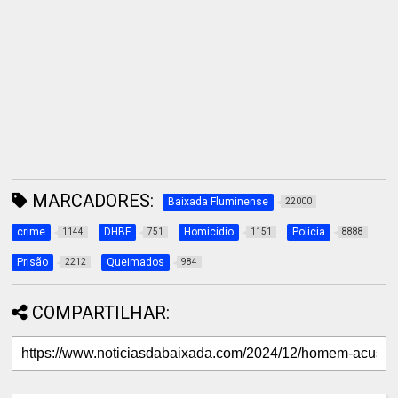
MARCADORES:
Baixada Fluminense
22000
crime
DHBF
Homicídio
Polícia
1144
751
1151
8888
Prisão
Queimados
2212
984
COMPARTILHAR: