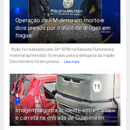
7
Operação da PM deixa um morto e
dois presos por tráfico de drogas em
Itaguaí
Ação foi realizada pelo 24º BPM na Baixada Fluminense;
material apreendido foi levado para a delegacia da região
Dois homens foram presos ...
Leia mais
8
Imagem registra acidente entre carro
e carreta na entrada de Guapimirim