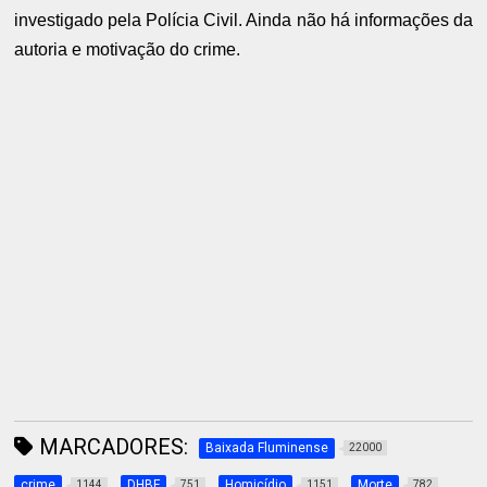
investigado pela Polícia Civil. Ainda não há informações da
autoria e motivação do crime.
MARCADORES:
Baixada Fluminense
22000
crime
DHBF
Homicídio
Morte
1144
751
1151
782