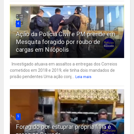
4
Ação da Polícia Civil e PM prende em
Mesquita foragido por roubo de
cargas em Nilópolis
Investigado atuava em assaltos a entregas dos Correios
cometidos em 2018 e 2019; ele tinha dois mandados de
prisão pendentes Uma ação conj...
Leia mais
5
Foragido por estuprar própria filha é