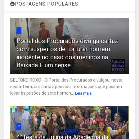
POSTAGENS POPULARES
1
Portal dos Procurados divulga cartaz
com suspeitos de torturar homem
inocente no caso dos meninos na
Baixada Fluminense
BELFORD ROXO - O Portal dos Procurados divulgou, nesta
sexta-feira, um cartaz pedindo informações que possam
levar às prisões de sete homen...
Leia mais
2
4° festa da Julina da Academia da