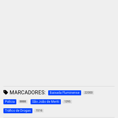
MARCADORES:
Baixada Fluminense
22000
Polícia
São João de Meriti
8888
1395
Tráfico de Drogas
1516