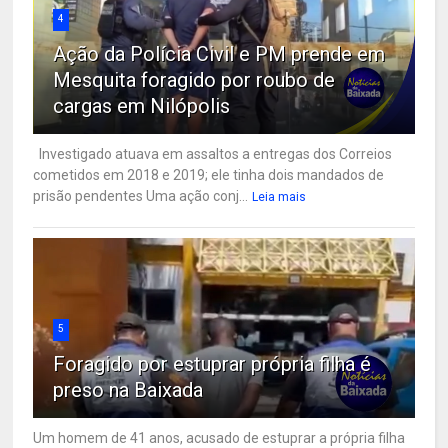
4
Ação da Polícia Civil e PM prende em
Mesquita foragido por roubo de
cargas em Nilópolis
Investigado atuava em assaltos a entregas dos Correios
cometidos em 2018 e 2019; ele tinha dois mandados de
prisão pendentes Uma ação conj...
Leia mais
5
Foragido por estuprar própria filha é
preso na Baixada
Um homem de 41 anos, acusado de estuprar a própria filha