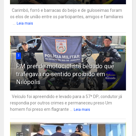
Carimbó, forró e barracas do beijo e de guloseimas foram
os elos de união entre os participantes, amigos e familiares
...
Leia mais
3
PM prende motociclista bêbado que
trafegava no sentido proibido em
Nilópolis
Veículo foi apreendido e levado para a 57ª DP; condutor já
respondia por outros crimes e permaneceu preso Um
homem foi preso em flagrante ...
Leia mais