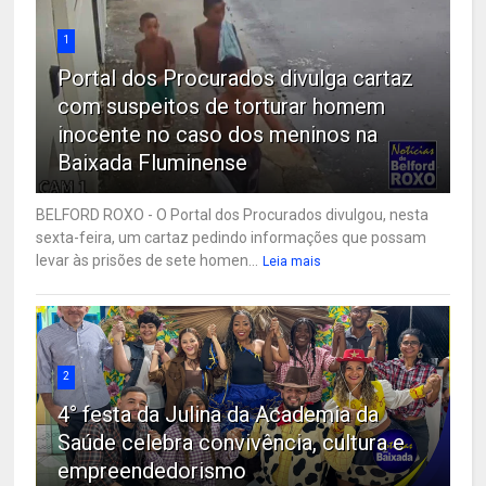
1
Portal dos Procurados divulga cartaz
com suspeitos de torturar homem
inocente no caso dos meninos na
Baixada Fluminense
BELFORD ROXO - O Portal dos Procurados divulgou, nesta
sexta-feira, um cartaz pedindo informações que possam
levar às prisões de sete homen...
Leia mais
2
4° festa da Julina da Academia da
Saúde celebra convivência, cultura e
empreendedorismo