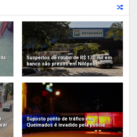
nda
Suspeitos de roubo de R$ 170 mil em
banco são presos em Nilópolis
r
Suposto ponto de tráfico em
evar
Queimados é invadido pela polícia