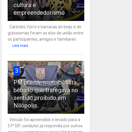
cultura e
empreendedorismo
Carimbó, forró e barracas do beijo e de
guloseimas foram os elos de união entre
os participantes, amigos e familiares
...
Leia mais
3
PM prende motociclista
bêbado que trafegava no
sentido proibido em
Nilópolis
Veículo foi apreendido e levado para a
57ª DP; condutor já respondia por outros