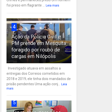
crimes e permaneceu preso Um homem
foi preso em flagrante ...
Leia mais
4
Ação da Polícia Civil e
PM prende em Mesquita
foragido por roubo de
cargas em Nilópolis
Investigado atuava em assaltos a
entregas dos Correios cometidos em
2018 e 2019; ele tinha dois mandados de
prisão pendentes Uma ação conj...
Leia
mais
5