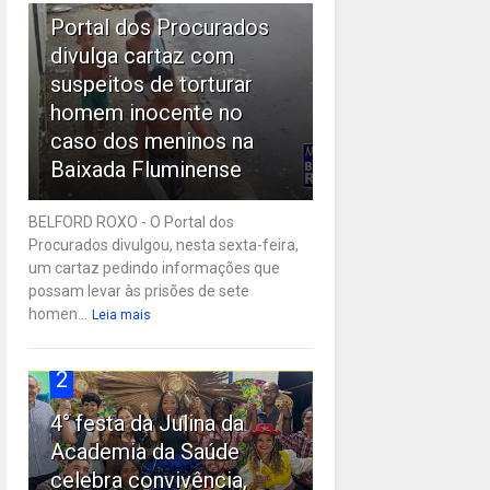
Portal dos Procurados
divulga cartaz com
suspeitos de torturar
homem inocente no
caso dos meninos na
Baixada Fluminense
BELFORD ROXO - O Portal dos
Procurados divulgou, nesta sexta-feira,
um cartaz pedindo informações que
possam levar às prisões de sete
homen...
Leia mais
2
4° festa da Julina da
Academia da Saúde
celebra convivência,