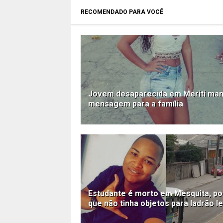
RECOMENDADO PARA VOCÊ
Jovem desaparecida em Meriti ma
mensagem para a família
Estudante é morto em Mesquita, po
que não tinha objetos para ladrão l