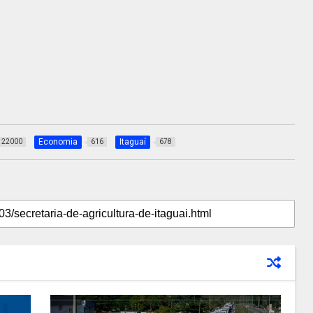
Economia
Itaguaí
22000
616
678