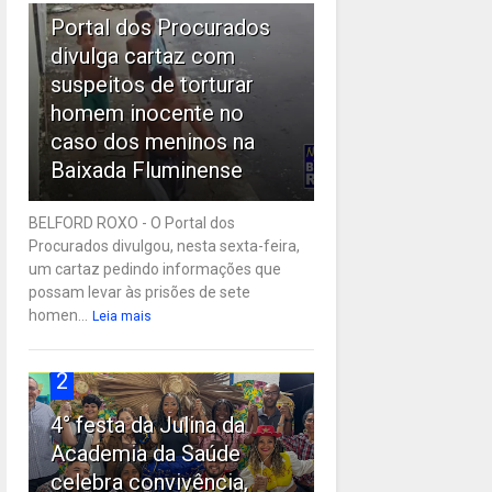
Portal dos Procurados
divulga cartaz com
suspeitos de torturar
homem inocente no
caso dos meninos na
Baixada Fluminense
BELFORD ROXO - O Portal dos
Procurados divulgou, nesta sexta-feira,
um cartaz pedindo informações que
possam levar às prisões de sete
homen...
Leia mais
2
4° festa da Julina da
Academia da Saúde
celebra convivência,