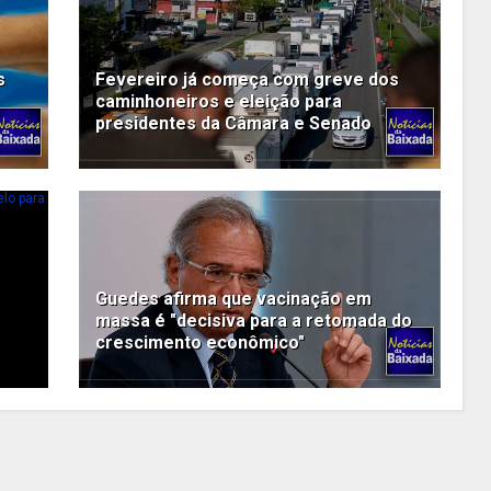
s
Fevereiro já começa com greve dos
caminhoneiros e eleição para
presidentes da Câmara e Senado
Guedes afirma que vacinação em
massa é "decisiva para a retomada do
crescimento econômico"