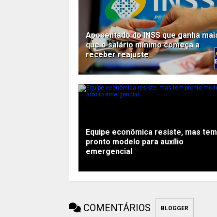
Aposentado do INSS que ganha mai
que o salário mínimo começa a
receber reajuste
Equipe econômica resiste, mas tem
pronto modelo para auxílio
emergencial
COMENTÁRIOS
BLOGGER