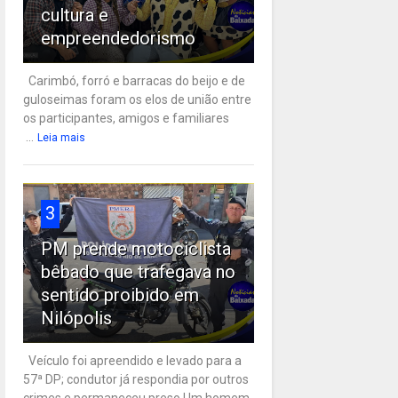
cultura e
empreendedorismo
Carimbó, forró e barracas do beijo e de
guloseimas foram os elos de união entre
os participantes, amigos e familiares
...
Leia mais
3
PM prende motociclista
bêbado que trafegava no
sentido proibido em
Nilópolis
Veículo foi apreendido e levado para a
57ª DP; condutor já respondia por outros