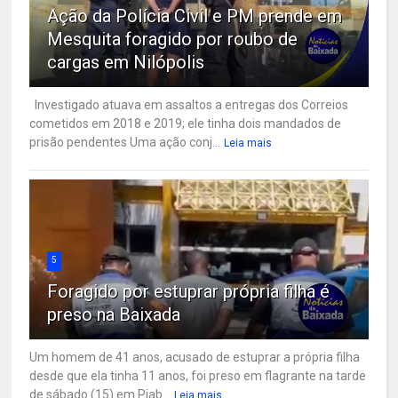
Ação da Polícia Civil e PM prende em
Mesquita foragido por roubo de
cargas em Nilópolis
Investigado atuava em assaltos a entregas dos Correios
cometidos em 2018 e 2019; ele tinha dois mandados de
prisão pendentes Uma ação conj...
Leia mais
5
Foragido por estuprar própria filha é
preso na Baixada
Um homem de 41 anos, acusado de estuprar a própria filha
desde que ela tinha 11 anos, foi preso em flagrante na tarde
de sábado (15) em Piab...
Leia mais