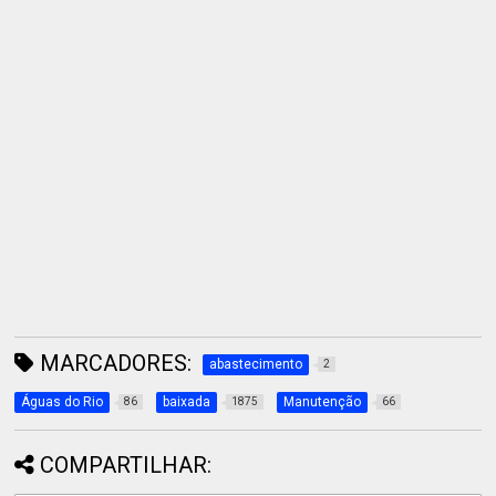
MARCADORES:
abastecimento
2
Águas do Rio
baixada
Manutenção
86
1875
66
COMPARTILHAR: