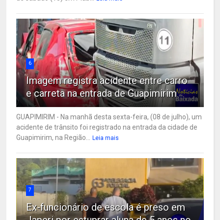
6
Imagem registra acidente entre carro
e carreta na entrada de Guapimirim
GUAPIMIRIM - Na manhã desta sexta-feira, (08 de julho), um
acidente de trânsito foi registrado na entrada da cidade de
Guapimirim, na Região...
Leia mais
7
Ex-funcionário de escola é preso em
Japeri por estuprar aluna de 5 anos no