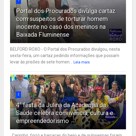
1
Portal dos Procurados divulga cartaz
com suspeitos de torturar homem
inocente no caso dos meninos na
Baixada Fluminense
BELFORD ROXO - O Portal dos Procurados divulgou, nesta
sexta-feira, um cartaz pedindo informações que possam
levar às prisões de sete homen...
Leia mais
2
4° festa da Julina da Academia da
Saúde celebra convivência, cultura e
empreendedorismo
Carimbó, forró e barracas do beijo e de guloseimas foram