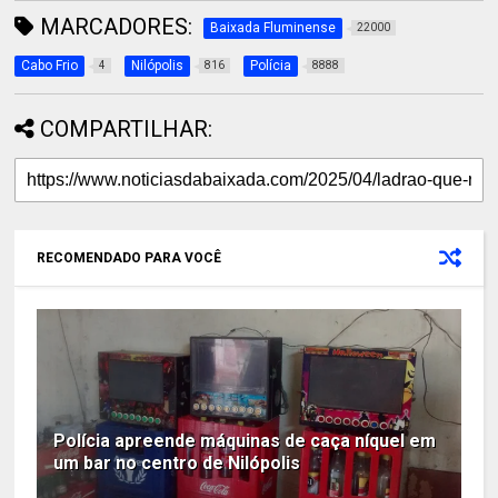
MARCADORES:
Baixada Fluminense
22000
Cabo Frio
Nilópolis
Polícia
4
816
8888
COMPARTILHAR:
RECOMENDADO PARA VOCÊ
Polícia apreende máquinas de caça níquel em
um bar no centro de Nilópolis