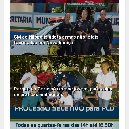
GM de Nilópolis adota armas não letais
fabricadas em Nova Iguaçu
Parque do Gericinó recebe jovens para aulas
de práticas ambientais