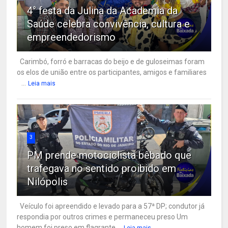
4° festa da Julina da Academia da
Saúde celebra convivência, cultura e
empreendedorismo
Carimbó, forró e barracas do beijo e de guloseimas foram
os elos de união entre os participantes, amigos e familiares
...
Leia mais
3
PM prende motociclista bêbado que
trafegava no sentido proibido em
Nilópolis
Veículo foi apreendido e levado para a 57ª DP; condutor já
respondia por outros crimes e permaneceu preso Um
homem foi preso em flagrante ...
Leia mais