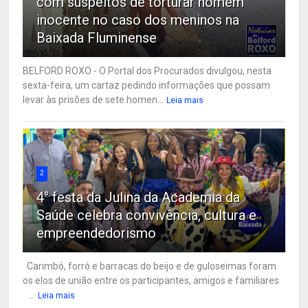
com suspeitos de torturar homem
inocente no caso dos meninos na
Baixada Fluminense
BELFORD ROXO - O Portal dos Procurados divulgou, nesta
sexta-feira, um cartaz pedindo informações que possam
levar às prisões de sete homen...
Leia mais
2
4° festa da Julina da Academia da
Saúde celebra convivência, cultura e
empreendedorismo
Carimbó, forró e barracas do beijo e de guloseimas foram
os elos de união entre os participantes, amigos e familiares
...
Leia mais