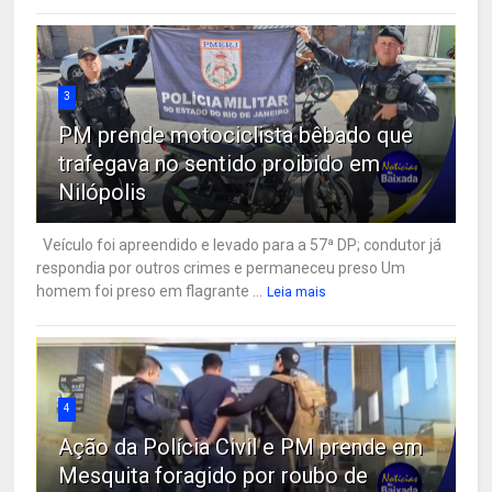
3
PM prende motociclista bêbado que
trafegava no sentido proibido em
Nilópolis
Veículo foi apreendido e levado para a 57ª DP; condutor já
respondia por outros crimes e permaneceu preso Um
homem foi preso em flagrante ...
Leia mais
4
Ação da Polícia Civil e PM prende em
Mesquita foragido por roubo de