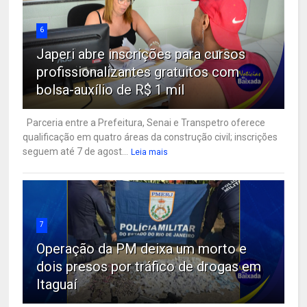
6
Japeri abre inscrições para cursos
profissionalizantes gratuitos com
bolsa-auxílio de R$ 1 mil
Parceria entre a Prefeitura, Senai e Transpetro oferece
qualificação em quatro áreas da construção civil; inscrições
seguem até 7 de agost...
Leia mais
7
Operação da PM deixa um morto e
dois presos por tráfico de drogas em
Itaguaí