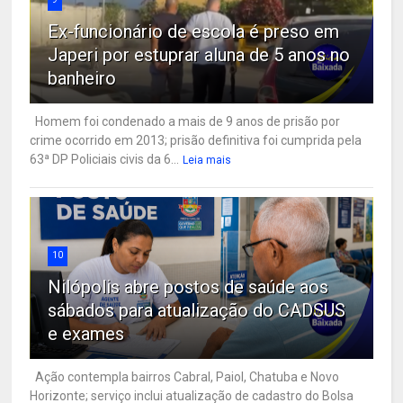
Ex-funcionário de escola é preso em
Japeri por estuprar aluna de 5 anos no
banheiro
Homem foi condenado a mais de 9 anos de prisão por
crime ocorrido em 2013; prisão definitiva foi cumprida pela
63ª DP Policiais civis da 6...
Leia mais
10
Nilópolis abre postos de saúde aos
sábados para atualização do CADSUS
e exames
Ação contempla bairros Cabral, Paiol, Chatuba e Novo
Horizonte; serviço inclui atualização de cadastro do Bolsa