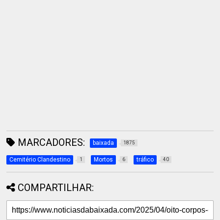
MARCADORES:
baixada
1875
Cemitério Clandestino
Mortos
tráfico
1
6
40
COMPARTILHAR: