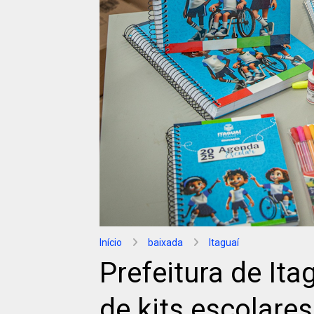
Início
baixada
Itaguaí
Prefeitura de Itag
de kits escolares