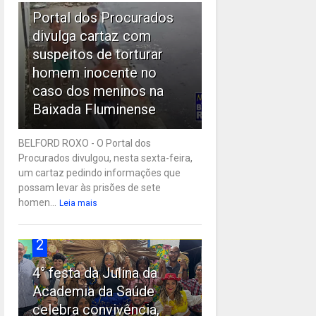
Portal dos Procurados
divulga cartaz com
suspeitos de torturar
homem inocente no
caso dos meninos na
Baixada Fluminense
BELFORD ROXO - O Portal dos
Procurados divulgou, nesta sexta-feira,
um cartaz pedindo informações que
possam levar às prisões de sete
homen...
Leia mais
2
4° festa da Julina da
Academia da Saúde
celebra convivência,