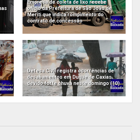
Empresa de coleta de lixo recebe
has
ofício da Prefeitura de São João de
Meriti que indica rompimento do
contrato de concessão
Defesa Civil registra ocorrências de
desabamentos em Duque de Caxias
devido forte chuva neste domingo (10)