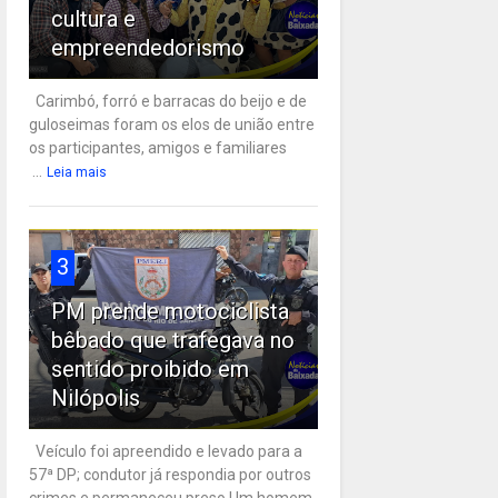
cultura e
empreendedorismo
Carimbó, forró e barracas do beijo e de
guloseimas foram os elos de união entre
os participantes, amigos e familiares
...
Leia mais
3
PM prende motociclista
bêbado que trafegava no
sentido proibido em
Nilópolis
Veículo foi apreendido e levado para a
57ª DP; condutor já respondia por outros