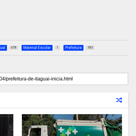
guaí
Material Escolar
Prefeitura
678
1
183