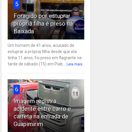
5
Foragido por estuprar
própria filha é preso na
Baixada
Um homem de 41 anos, acusado de
estuprar a própria filha desde que ela
tinha 11 anos, foi preso em flagrante na
tarde de sábado (15) em Piab...
Leia mais
6
Imagem registra
acidente entre carro e
carreta na entrada de
Guapimirim