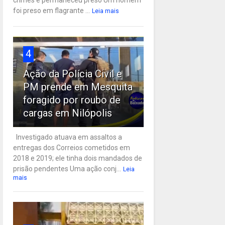
crimes e permaneceu preso Um homem
foi preso em flagrante ...
Leia mais
4
Ação da Polícia Civil e
PM prende em Mesquita
foragido por roubo de
cargas em Nilópolis
Investigado atuava em assaltos a
entregas dos Correios cometidos em
2018 e 2019; ele tinha dois mandados de
prisão pendentes Uma ação conj...
Leia
mais