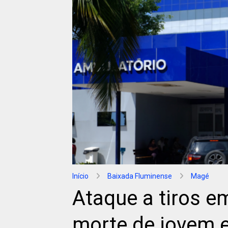
Início
Baixada Fluminense
Magé
Ataque a tiros e
morte de jovem e