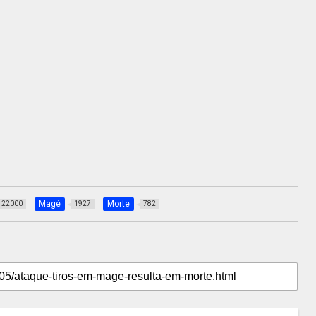
Magé
Morte
22000
1927
782