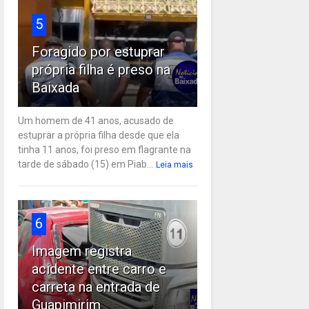
5
Foragido por estuprar
própria filha é preso na
Baixada
Um homem de 41 anos, acusado de
estuprar a própria filha desde que ela
tinha 11 anos, foi preso em flagrante na
tarde de sábado (15) em Piab...
Leia mais
6
Imagem registra
acidente entre carro e
carreta na entrada de
Guapimirim