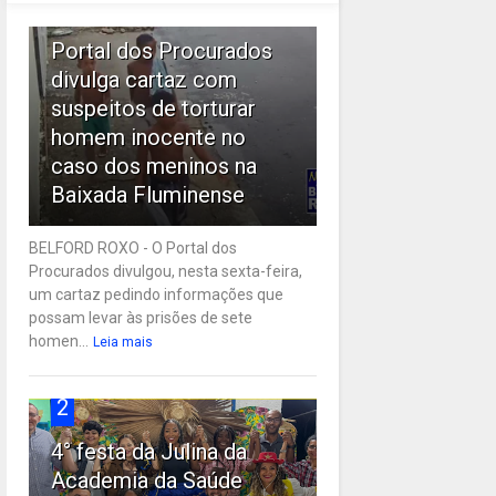
1
Portal dos Procurados
divulga cartaz com
suspeitos de torturar
homem inocente no
caso dos meninos na
Baixada Fluminense
BELFORD ROXO - O Portal dos
Procurados divulgou, nesta sexta-feira,
um cartaz pedindo informações que
possam levar às prisões de sete
homen...
Leia mais
2
4° festa da Julina da
Academia da Saúde