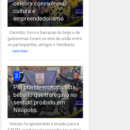
celebra convivência,
cultura e
empreendedorismo
Carimbó, forró e barracas do beijo e de
guloseimas foram os elos de união entre
os participantes, amigos e familiares
...
Leia mais
3
PM prende motociclista
bêbado que trafegava no
sentido proibido em
Nilópolis
Veículo foi apreendido e levado para a