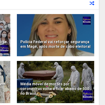
orte
Polícia Federal vai reforçar segurança
em Magé, após morte de cabo eleitoral
 em
Média móvel de mortes por
coronavírus volta a ficar abaixo de 500
no Brasil