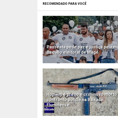
RECOMENDADO PARA VOCÊ
Passeata pede paz e justiça pela m
da cabo eleitoral de Magé
Homem é preso e criminoso morto
confronto polícia na Baixada
Fluminense