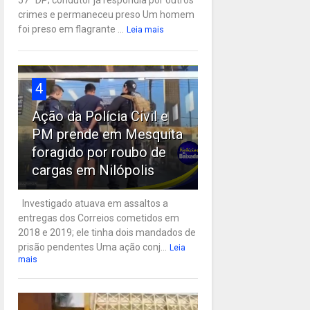
57ª DP; condutor já respondia por outros
crimes e permaneceu preso Um homem
foi preso em flagrante ...
Leia mais
4
Ação da Polícia Civil e
PM prende em Mesquita
foragido por roubo de
cargas em Nilópolis
Investigado atuava em assaltos a
entregas dos Correios cometidos em
2018 e 2019; ele tinha dois mandados de
prisão pendentes Uma ação conj...
Leia
mais