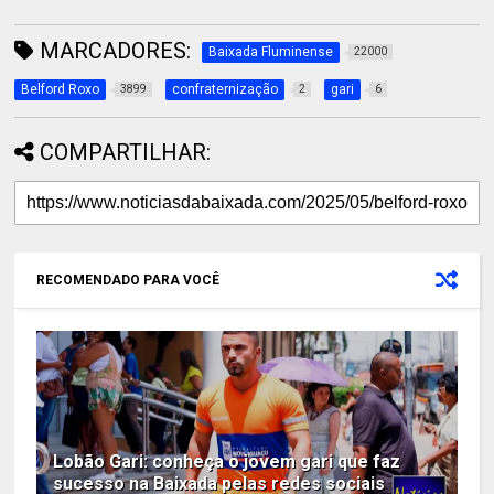
MARCADORES:
Baixada Fluminense
22000
Belford Roxo
confraternização
gari
3899
2
6
COMPARTILHAR:
RECOMENDADO PARA VOCÊ
Lobão Gari: conheça o jovem gari que faz
sucesso na Baixada pelas redes sociais