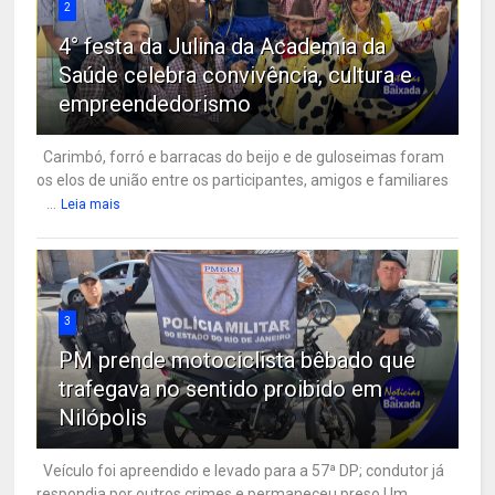
2
4° festa da Julina da Academia da
Saúde celebra convivência, cultura e
empreendedorismo
Carimbó, forró e barracas do beijo e de guloseimas foram
os elos de união entre os participantes, amigos e familiares
...
Leia mais
3
PM prende motociclista bêbado que
trafegava no sentido proibido em
Nilópolis
Veículo foi apreendido e levado para a 57ª DP; condutor já
respondia por outros crimes e permaneceu preso Um