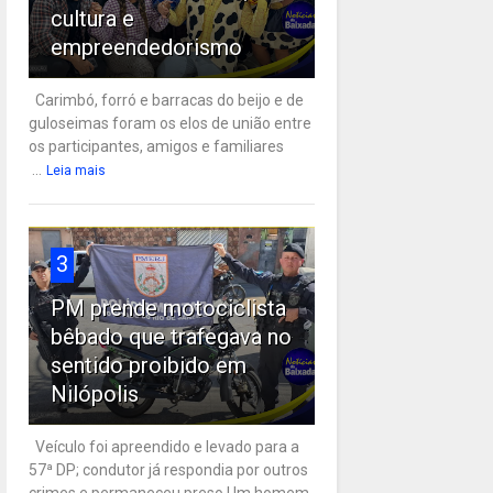
cultura e
empreendedorismo
Carimbó, forró e barracas do beijo e de
guloseimas foram os elos de união entre
os participantes, amigos e familiares
...
Leia mais
3
PM prende motociclista
bêbado que trafegava no
sentido proibido em
Nilópolis
Veículo foi apreendido e levado para a
57ª DP; condutor já respondia por outros