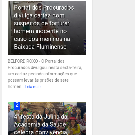
Portal dos Procurados
divulga cartaz com
suspeitos de torturar
homem inocente no
caso dos meninos na
Baixada Fluminense
BELFORD ROXO - O Portal dos
Procurados divulgou, nesta sexta-feira,
um cartaz pedindo informações que
possam levar às prisões de sete
homen...
Leia mais
2
4° festa da Julina da
Academia da Saúde
celebra convivência,