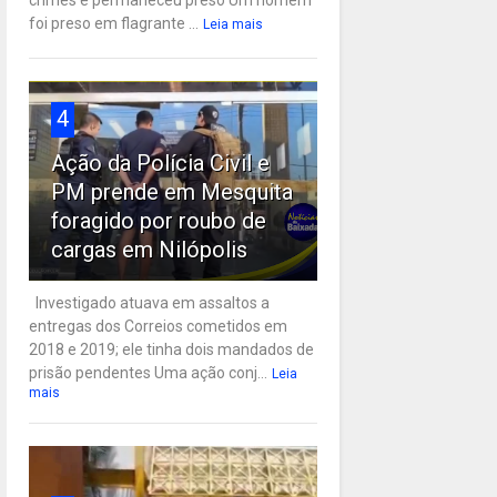
crimes e permaneceu preso Um homem
foi preso em flagrante ...
Leia mais
4
Ação da Polícia Civil e
PM prende em Mesquita
foragido por roubo de
cargas em Nilópolis
Investigado atuava em assaltos a
entregas dos Correios cometidos em
2018 e 2019; ele tinha dois mandados de
prisão pendentes Uma ação conj...
Leia
mais