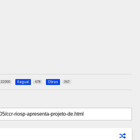
Itaguaí
Obras
22000
678
367