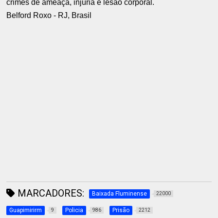
crimes de ameaça, injúria e lesão corporal.
Belford Roxo - RJ, Brasil
MARCADORES:
Baixada Fluminense
22000
Guapimirirm
Policia
Prisão
9
986
2212