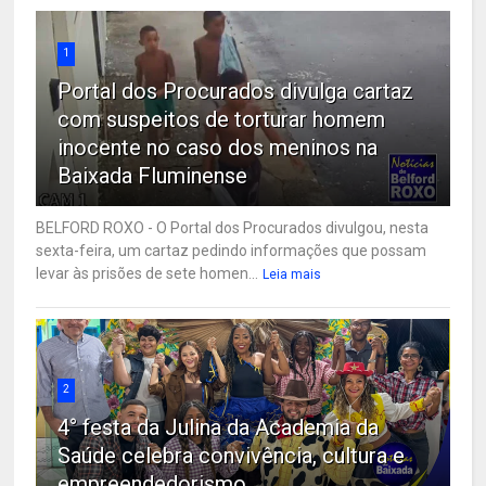
1
Portal dos Procurados divulga cartaz
com suspeitos de torturar homem
inocente no caso dos meninos na
Baixada Fluminense
BELFORD ROXO - O Portal dos Procurados divulgou, nesta
sexta-feira, um cartaz pedindo informações que possam
levar às prisões de sete homen...
Leia mais
2
4° festa da Julina da Academia da
Saúde celebra convivência, cultura e
empreendedorismo