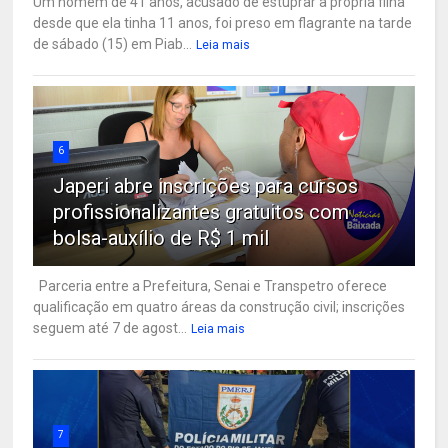
Um homem de 41 anos, acusado de estuprar a própria filha
desde que ela tinha 11 anos, foi preso em flagrante na tarde
de sábado (15) em Piab...
Leia mais
6
Japeri abre inscrições para cursos
profissionalizantes gratuitos com
bolsa-auxílio de R$ 1 mil
Parceria entre a Prefeitura, Senai e Transpetro oferece
qualificação em quatro áreas da construção civil; inscrições
seguem até 7 de agost...
Leia mais
7