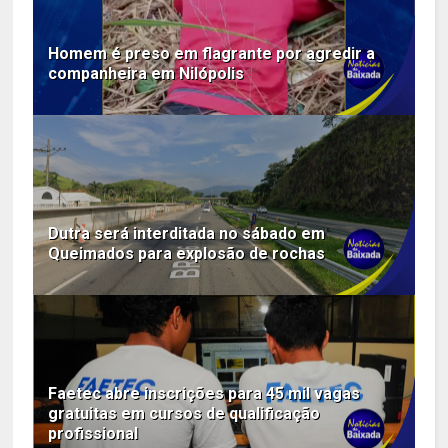
Homem é preso em flagrante por agredir a
companheira em Nilópolis
Dutra será interditada no sábado em
Queimados para explosão de rochas
Faetec abre inscrições para 45 mil vagas
gratuitas em cursos de qualificação
profissional