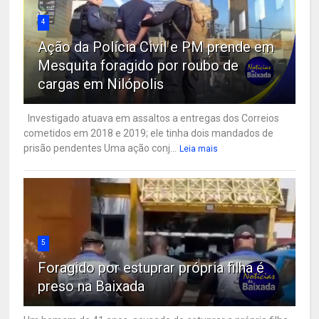
4
Ação da Polícia Civil e PM prende em
Mesquita foragido por roubo de
cargas em Nilópolis
Investigado atuava em assaltos a entregas dos Correios
cometidos em 2018 e 2019; ele tinha dois mandados de
prisão pendentes Uma ação conj...
Leia mais
5
Foragido por estuprar própria filha é
preso na Baixada