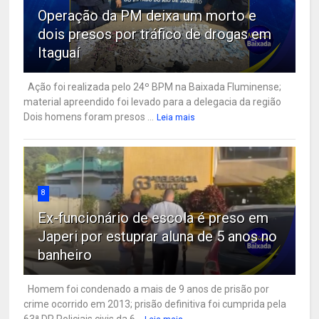
Operação da PM deixa um morto e
dois presos por tráfico de drogas em
Itaguaí
Ação foi realizada pelo 24º BPM na Baixada Fluminense;
material apreendido foi levado para a delegacia da região
Dois homens foram presos ...
Leia mais
8
Ex-funcionário de escola é preso em
Japeri por estuprar aluna de 5 anos no
banheiro
Homem foi condenado a mais de 9 anos de prisão por
crime ocorrido em 2013; prisão definitiva foi cumprida pela
63ª DP Policiais civis da 6...