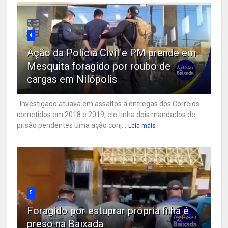
4
Ação da Polícia Civil e PM prende em
Mesquita foragido por roubo de
cargas em Nilópolis
Investigado atuava em assaltos a entregas dos Correios
cometidos em 2018 e 2019; ele tinha dois mandados de
prisão pendentes Uma ação conj...
Leia mais
5
Foragido por estuprar própria filha é
preso na Baixada