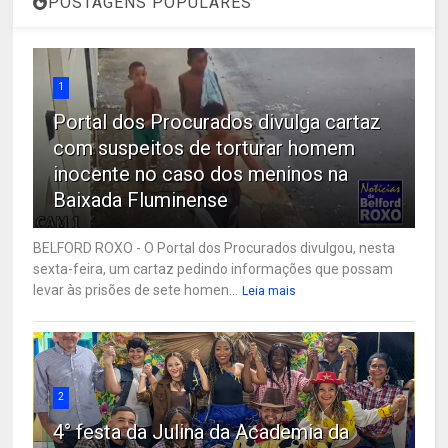
POSTAGENS POPULARES
1
Portal dos Procurados divulga cartaz
com suspeitos de torturar homem
inocente no caso dos meninos na
Baixada Fluminense
BELFORD ROXO - O Portal dos Procurados divulgou, nesta
sexta-feira, um cartaz pedindo informações que possam
levar às prisões de sete homen...
Leia mais
2
4° festa da Julina da Academia da