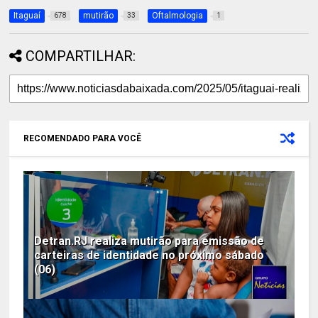
Itaguaí
mutirão
Oftalmologia
678
33
1
COMPARTILHAR:
RECOMENDADO PARA VOCÊ
Detran.RJ realiza mutirão para emissão de
carteiras de identidade no próximo sábado
(06)