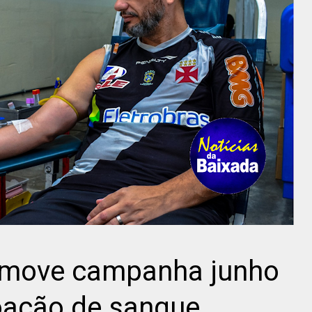
omove campanha junho
oação de sangue