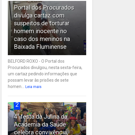
Portal dos Procurados
divulga cartaz com
suspeitos de torturar
homem inocente no
caso dos meninos na
Baixada Fluminense
BELFORD ROXO - O Portal dos
Procurados divulgou, nesta sexta-feira,
um cartaz pedindo informações que
possam levar às prisões de sete
homen...
Leia mais
2
4° festa da Julina da
Academia da Saúde
celebra convivência,