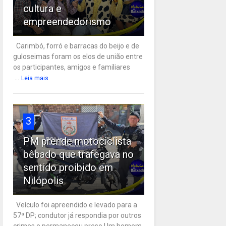
cultura e
empreendedorismo
Carimbó, forró e barracas do beijo e de
guloseimas foram os elos de união entre
os participantes, amigos e familiares
...
Leia mais
3
PM prende motociclista
bêbado que trafegava no
sentido proibido em
Nilópolis
Veículo foi apreendido e levado para a
57ª DP; condutor já respondia por outros