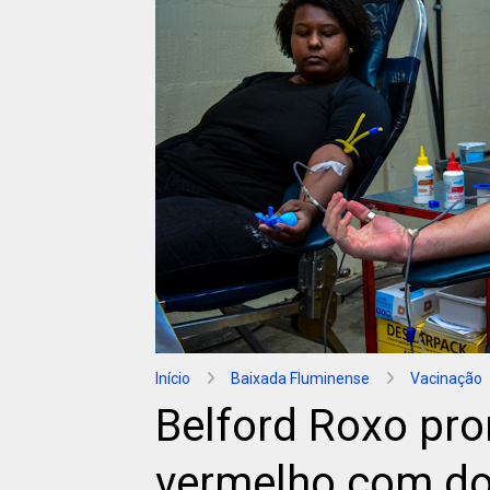
Início
Baixada Fluminense
Vacinação
Belford Roxo pr
vermelho com d