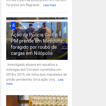
crimes e permaneceu preso Um homem
foi preso em flagrante ...
Leia mais
4
Ação da Polícia Civil e
PM prende em Mesquita
foragido por roubo de
cargas em Nilópolis
Investigado atuava em assaltos a
entregas dos Correios cometidos em
2018 e 2019; ele tinha dois mandados de
prisão pendentes Uma ação conj...
Leia
mais