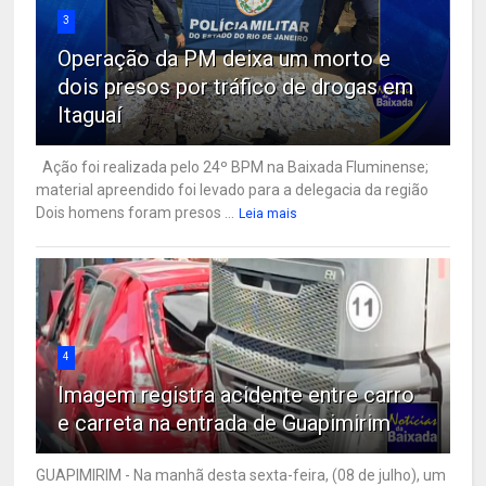
3
Operação da PM deixa um morto e
dois presos por tráfico de drogas em
Itaguaí
Ação foi realizada pelo 24º BPM na Baixada Fluminense;
material apreendido foi levado para a delegacia da região
Dois homens foram presos ...
Leia mais
4
Imagem registra acidente entre carro
e carreta na entrada de Guapimirim
GUAPIMIRIM - Na manhã desta sexta-feira, (08 de julho), um