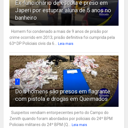
Ex-funcionário de escola é preso em
Japeri por estuprar aluna de 5 anos no
banheiro
Homem foi condenado a mais de 9 anos de prisão por
crime ocorrido em 2013; prisão definitiva foi cumprida pela
63ª DP Policiais civis da 6...
Leia mais
7
Dois homens são presos em flagrante
com pistola e drogas em Queimados
Suspeitos vendiam entorpecentes perto do Campo do
Zenith quando foram abordados por policiais do 24º BPM
Policiais militares do 24º BPM (Q...
Leia mais