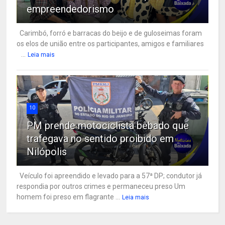
empreendedorismo
Carimbó, forró e barracas do beijo e de guloseimas foram
os elos de união entre os participantes, amigos e familiares
...
Leia mais
10
PM prende motociclista bêbado que
trafegava no sentido proibido em
Nilópolis
Veículo foi apreendido e levado para a 57ª DP; condutor já
respondia por outros crimes e permaneceu preso Um
homem foi preso em flagrante ...
Leia mais