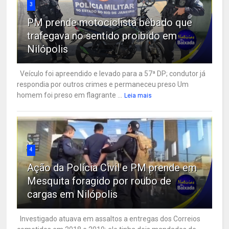
3
PM prende motociclista bêbado que
trafegava no sentido proibido em
Nilópolis
Veículo foi apreendido e levado para a 57ª DP; condutor já
respondia por outros crimes e permaneceu preso Um
homem foi preso em flagrante ...
Leia mais
4
Ação da Polícia Civil e PM prende em
Mesquita foragido por roubo de
cargas em Nilópolis
Investigado atuava em assaltos a entregas dos Correios