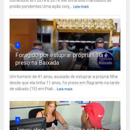
cometidos em 2018 e 2019; ele tinha dois mandados de
prisão pendentes Uma ação conj...
Leia mais
5
Foragido por estuprar própria filha é
preso na Baixada
Um homem de 41 anos, acusado de estuprar a própria filha
desde que ela tinha 11 anos, foi preso em flagrante na tarde
de sábado (15) em Piab...
Leia mais
6
Japeri abre inscrições para cursos