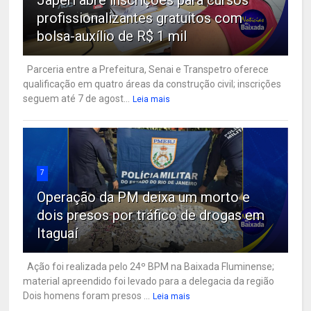
profissionalizantes gratuitos com
bolsa-auxílio de R$ 1 mil
Parceria entre a Prefeitura, Senai e Transpetro oferece
qualificação em quatro áreas da construção civil; inscrições
seguem até 7 de agost...
Leia mais
7
Operação da PM deixa um morto e
dois presos por tráfico de drogas em
Itaguaí
Ação foi realizada pelo 24º BPM na Baixada Fluminense;
material apreendido foi levado para a delegacia da região
Dois homens foram presos ...
Leia mais