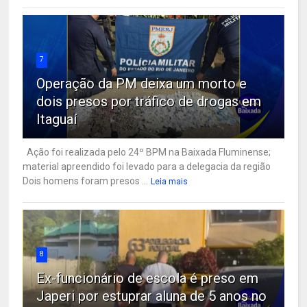
7
Operação da PM deixa um morto e
dois presos por tráfico de drogas em
Itaguaí
Ação foi realizada pelo 24º BPM na Baixada Fluminense;
material apreendido foi levado para a delegacia da região
Dois homens foram presos ...
Leia mais
8
Ex-funcionário de escola é preso em
Japeri por estuprar aluna de 5 anos no