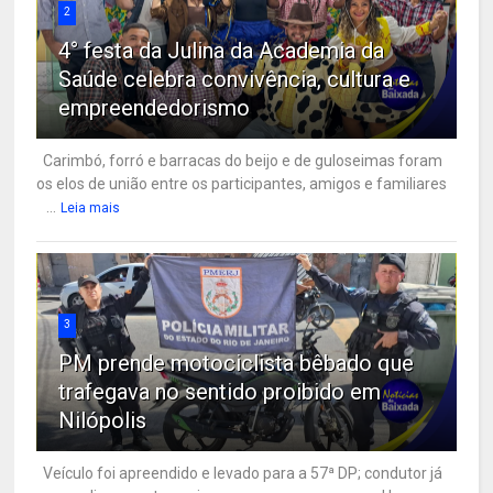
2
4° festa da Julina da Academia da
Saúde celebra convivência, cultura e
empreendedorismo
Carimbó, forró e barracas do beijo e de guloseimas foram
os elos de união entre os participantes, amigos e familiares
...
Leia mais
3
PM prende motociclista bêbado que
trafegava no sentido proibido em
Nilópolis
Veículo foi apreendido e levado para a 57ª DP; condutor já