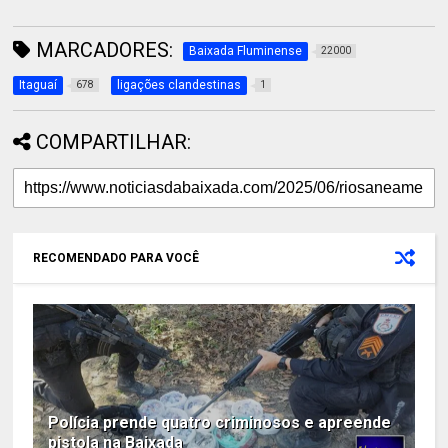
MARCADORES:
Baixada Fluminense
22000
Itaguaí
ligações clandestinas
678
1
COMPARTILHAR:
RECOMENDADO PARA VOCÊ
Polícia prende quatro criminosos e apreende
pistola na Baixada