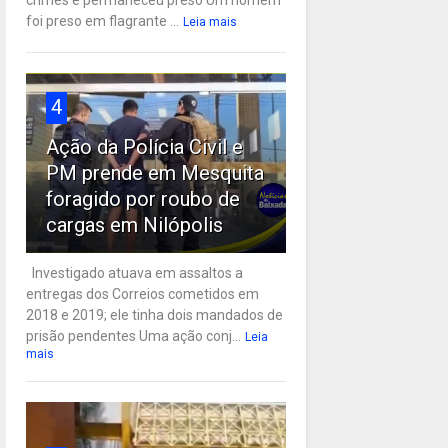
crimes e permaneceu preso Um homem
foi preso em flagrante ...
Leia mais
4
Ação da Polícia Civil e
PM prende em Mesquita
foragido por roubo de
cargas em Nilópolis
Investigado atuava em assaltos a
entregas dos Correios cometidos em
2018 e 2019; ele tinha dois mandados de
prisão pendentes Uma ação conj...
Leia
mais