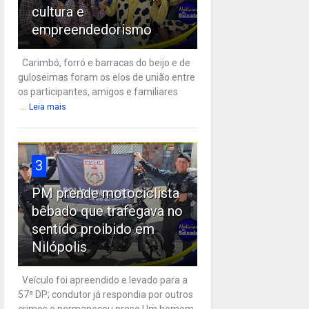
cultura e
empreendedorismo
Carimbó, forró e barracas do beijo e de
guloseimas foram os elos de união entre
os participantes, amigos e familiares
...
Leia mais
3
PM prende motociclista
bêbado que trafegava no
sentido proibido em
Nilópolis
Veículo foi apreendido e levado para a
57ª DP; condutor já respondia por outros