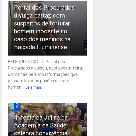
Portal dos Procurados
divulga cartaz com
suspeitos de torturar
homem inocente no
caso dos meninos na
Baixada Fluminense
BELFORD ROXO - O Portal dos
Procurados divulgou, nesta sexta-feira,
um cartaz pedindo informações que
possam levar às prisões de sete
homen...
Leia mais
2
4° festa da Julina da
Academia da Saúde
celebra convivência,