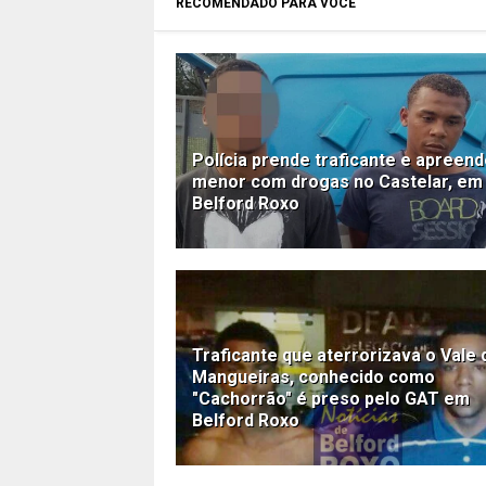
RECOMENDADO PARA VOCÊ
Polícia prende traficante e apreen
menor com drogas no Castelar, em
Belford Roxo
Traficante que aterrorizava o Vale 
Mangueiras, conhecido como
"Cachorrão" é preso pelo GAT em
Belford Roxo