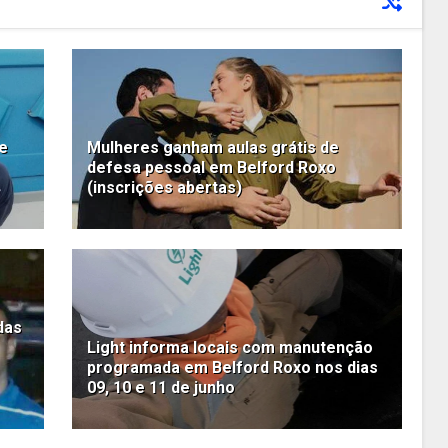
de
Mulheres ganham aulas grátis de
defesa pessoal em Belford Roxo
(inscrições abertas)
das
Light informa locais com manutenção
programada em Belford Roxo nos dias
09, 10 e 11 de junho