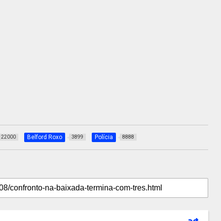
Belford Roxo
Polícia
22000
3899
8888