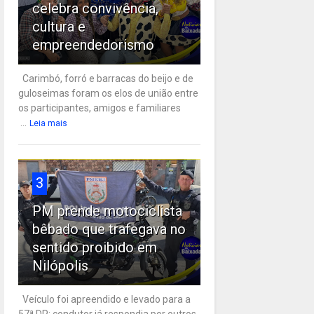
celebra convivência,
cultura e
empreendedorismo
Carimbó, forró e barracas do beijo e de
guloseimas foram os elos de união entre
os participantes, amigos e familiares
...
Leia mais
3
PM prende motociclista
bêbado que trafegava no
sentido proibido em
Nilópolis
Veículo foi apreendido e levado para a