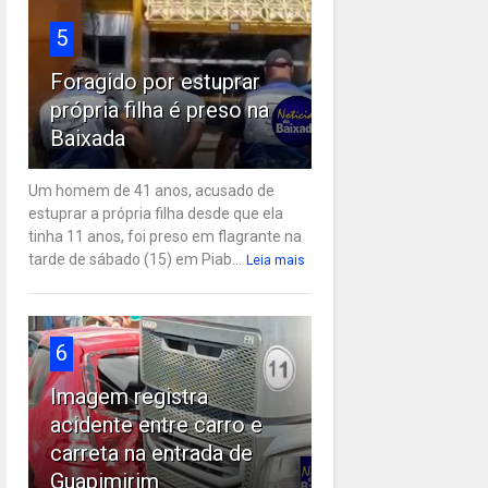
5
Foragido por estuprar
própria filha é preso na
Baixada
Um homem de 41 anos, acusado de
estuprar a própria filha desde que ela
tinha 11 anos, foi preso em flagrante na
tarde de sábado (15) em Piab...
Leia mais
6
Imagem registra
acidente entre carro e
carreta na entrada de
Guapimirim