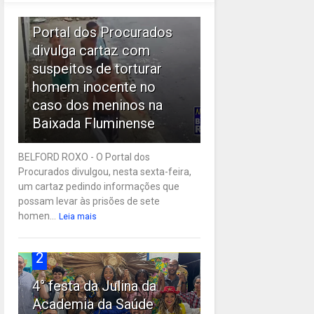
1
Portal dos Procurados
divulga cartaz com
suspeitos de torturar
homem inocente no
caso dos meninos na
Baixada Fluminense
BELFORD ROXO - O Portal dos
Procurados divulgou, nesta sexta-feira,
um cartaz pedindo informações que
possam levar às prisões de sete
homen...
Leia mais
2
4° festa da Julina da
Academia da Saúde