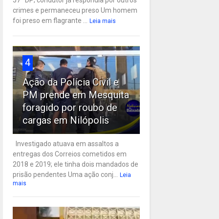
57ª DP; condutor já respondia por outros
crimes e permaneceu preso Um homem
foi preso em flagrante ...
Leia mais
4
Ação da Polícia Civil e
PM prende em Mesquita
foragido por roubo de
cargas em Nilópolis
Investigado atuava em assaltos a
entregas dos Correios cometidos em
2018 e 2019; ele tinha dois mandados de
prisão pendentes Uma ação conj...
Leia
mais