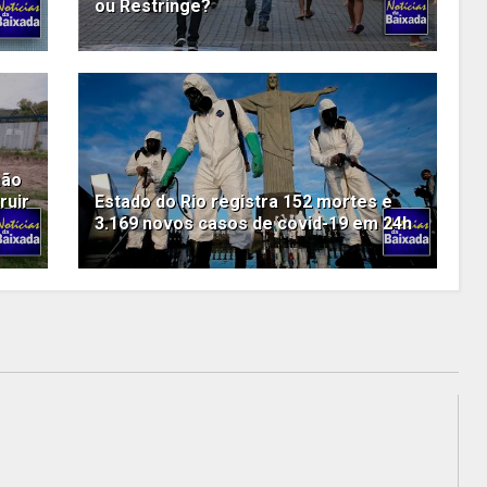
ou Restringe?
hão
ruir
Estado do Rio registra 152 mortes e
3.169 novos casos de covid-19 em 24h