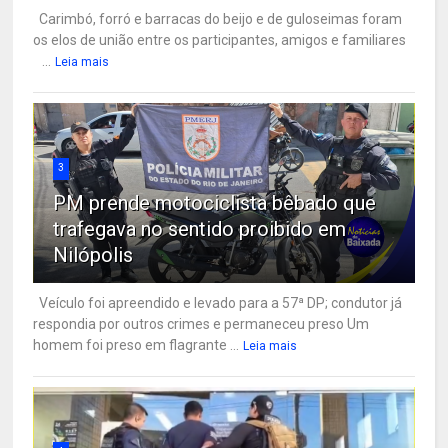
Carimbó, forró e barracas do beijo e de guloseimas foram
os elos de união entre os participantes, amigos e familiares
...
Leia mais
3
PM prende motociclista bêbado que
trafegava no sentido proibido em
Nilópolis
Veículo foi apreendido e levado para a 57ª DP; condutor já
respondia por outros crimes e permaneceu preso Um
homem foi preso em flagrante ...
Leia mais