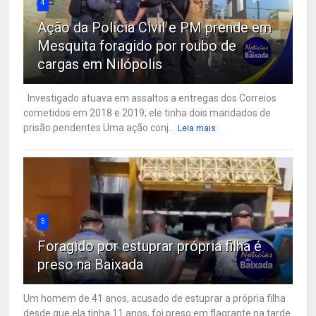
4
Ação da Polícia Civil e PM prende em
Mesquita foragido por roubo de
cargas em Nilópolis
Investigado atuava em assaltos a entregas dos Correios
cometidos em 2018 e 2019; ele tinha dois mandados de
prisão pendentes Uma ação conj...
Leia mais
5
Foragido por estuprar própria filha é
preso na Baixada
Um homem de 41 anos, acusado de estuprar a própria filha
desde que ela tinha 11 anos, foi preso em flagrante na tarde