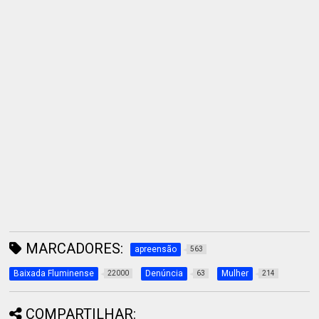
MARCADORES:
apreensão
563
Baixada Fluminense
Denúncia
Mulher
22000
63
214
COMPARTILHAR: