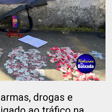
 armas, drogas e
igado ao tráfico na