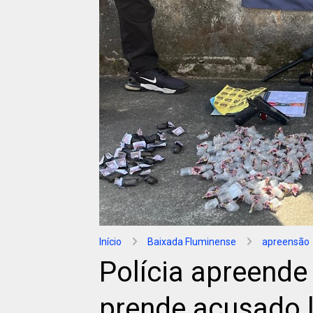
Início
Baixada Fluminense
apreensão
Polícia apreende
prende acusado l