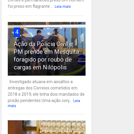
crimes e permaneceu preso Um homem
foi preso em flagrante ...
Leia mais
4
Ação da Polícia Civil e
PM prende em Mesquita
foragido por roubo de
cargas em Nilópolis
Investigado atuava em assaltos a
entregas dos Correios cometidos em
2018 e 2019; ele tinha dois mandados de
prisão pendentes Uma ação conj...
Leia
mais