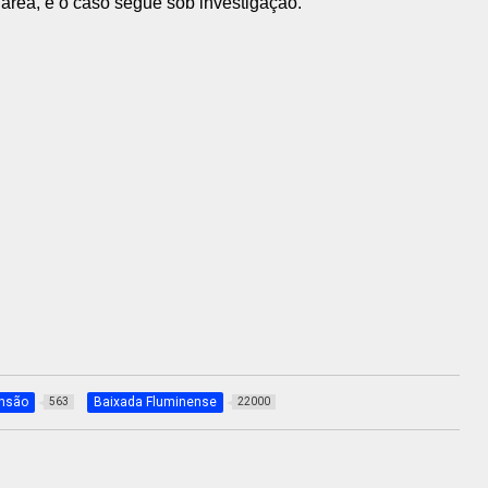
 área, e o caso segue sob investigação.
nsão
Baixada Fluminense
563
22000