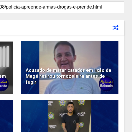
Acusado de matar catador em lixão de
 em
Magé retirou tornozeleira antes de
fugir