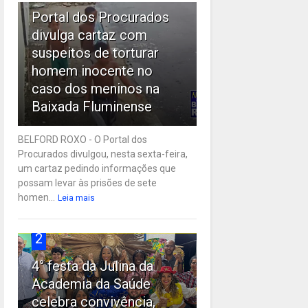
Portal dos Procurados
divulga cartaz com
suspeitos de torturar
homem inocente no
caso dos meninos na
Baixada Fluminense
BELFORD ROXO - O Portal dos
Procurados divulgou, nesta sexta-feira,
um cartaz pedindo informações que
possam levar às prisões de sete
homen...
Leia mais
2
4° festa da Julina da
Academia da Saúde
celebra convivência,