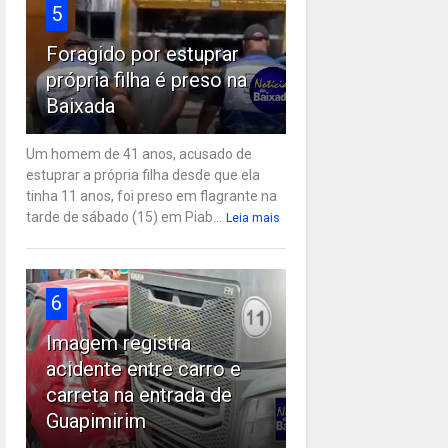
5
Foragido por estuprar
própria filha é preso na
Baixada
Um homem de 41 anos, acusado de
estuprar a própria filha desde que ela
tinha 11 anos, foi preso em flagrante na
tarde de sábado (15) em Piab...
Leia mais
6
Imagem registra
acidente entre carro e
carreta na entrada de
Guapimirim