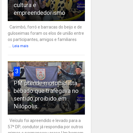
cultura e
empreendedorismo
Carimbó, forró e barracas do beijo e de
guloseimas foram os elos de união entre
os participantes, amigos e familiares
...
Leia mais
3
PM prende motociclista
bêbado que trafegava no
sentido proibido em
Nilópolis
Veículo foi apreendido e levado para a
57ª DP; condutor já respondia por outros