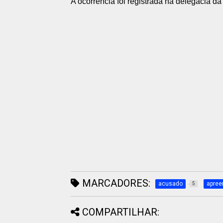
A ocorrência foi registrada na delegacia da
MARCADORES:
acusado
apree
5
COMPARTILHAR: