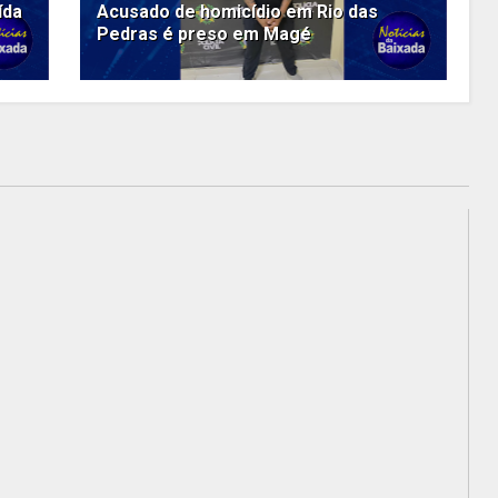
ída
Acusado de homicídio em Rio das
Pedras é preso em Magé