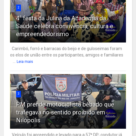
2
4° festa da Julina da Academia da
Saúde celebra convivência, cultura e
empreendedorismo
Carimbó, forró e barracas do beijo e de guloseimas foram
os elos de união entre os participantes, amigos e familiares
...
Leia mais
3
PM prende motociclista bêbado que
trafegava no sentido proibido em
Nilópolis
Veículo foi apreendido e levado para a 57ª DP; condutor já