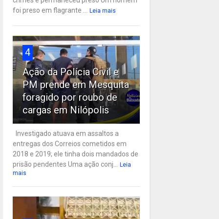
crimes e permaneceu preso Um homem
foi preso em flagrante ...
Leia mais
4
Ação da Polícia Civil e
PM prende em Mesquita
foragido por roubo de
cargas em Nilópolis
Investigado atuava em assaltos a
entregas dos Correios cometidos em
2018 e 2019; ele tinha dois mandados de
prisão pendentes Uma ação conj...
Leia
mais