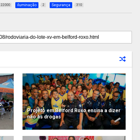
iluminação
Segurança
22000
2
310
o
Projeto em Belford Roxo ensina a dizer
não às drogas