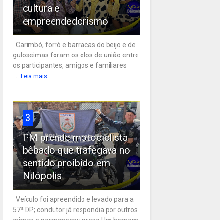
cultura e
empreendedorismo
Carimbó, forró e barracas do beijo e de
guloseimas foram os elos de união entre
os participantes, amigos e familiares
...
Leia mais
3
PM prende motociclista
bêbado que trafegava no
sentido proibido em
Nilópolis
Veículo foi apreendido e levado para a
57ª DP; condutor já respondia por outros