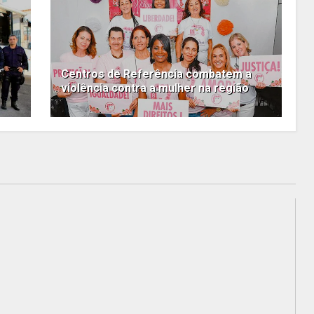
Centros de Referência combatem a
violência contra a mulher na região