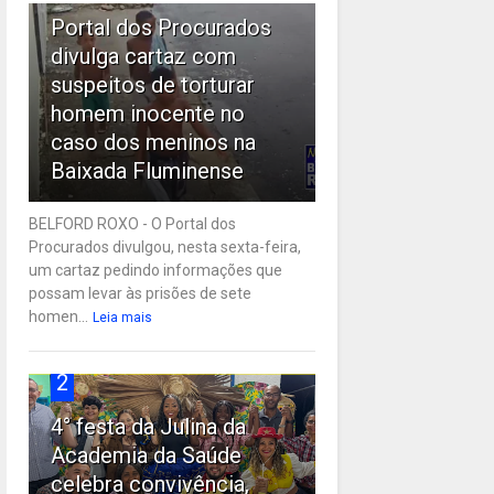
Portal dos Procurados
divulga cartaz com
suspeitos de torturar
homem inocente no
caso dos meninos na
Baixada Fluminense
BELFORD ROXO - O Portal dos
Procurados divulgou, nesta sexta-feira,
um cartaz pedindo informações que
possam levar às prisões de sete
homen...
Leia mais
2
4° festa da Julina da
Academia da Saúde
celebra convivência,