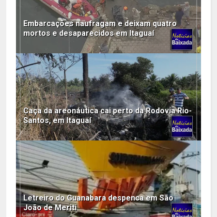
Embarcações naufragam e deixam quatro
mortos e desaparecidos em Itaguaí
Caça da areonáutica cai perto da Rodovia Rio-
Santos, em Itaguaí
Letreiro do Guanabara despenca em São
João de Meriti