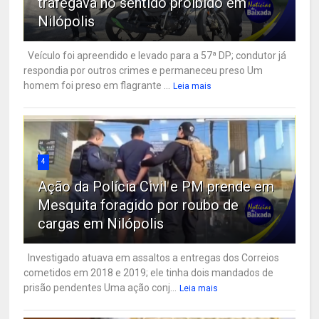
trafegava no sentido proibido em
Nilópolis
Veículo foi apreendido e levado para a 57ª DP; condutor já
respondia por outros crimes e permaneceu preso Um
homem foi preso em flagrante ...
Leia mais
4
Ação da Polícia Civil e PM prende em
Mesquita foragido por roubo de
cargas em Nilópolis
Investigado atuava em assaltos a entregas dos Correios
cometidos em 2018 e 2019; ele tinha dois mandados de
prisão pendentes Uma ação conj...
Leia mais