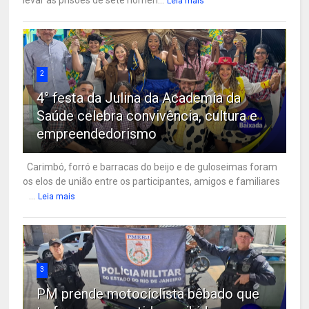
Leia mais
2
4° festa da Julina da Academia da
Saúde celebra convivência, cultura e
empreendedorismo
Carimbó, forró e barracas do beijo e de guloseimas foram
os elos de união entre os participantes, amigos e familiares
...
Leia mais
3
PM prende motociclista bêbado que