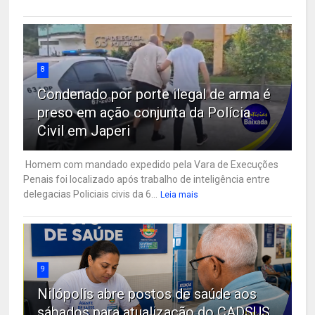
8
Condenado por porte ilegal de arma é
preso em ação conjunta da Polícia
Civil em Japeri
Homem com mandado expedido pela Vara de Execuções
Penais foi localizado após trabalho de inteligência entre
delegacias Policiais civis da 6...
Leia mais
9
Nilópolis abre postos de saúde aos
sábados para atualização do CADSUS