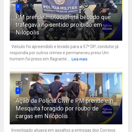
3
PM prende motociclista bêbado que
trafegava no sentido proibido em
Nilópolis
Veículo foi apreendido e levado para a 57ª DP; condutor já
respondia por outros crimes e permaneceu preso Um
homem foi preso em flagrante ...
Leia mais
4
Ação da Polícia Civil e PM prende em
Mesquita foragido por roubo de
cargas em Nilópolis
Investigado atuava em assaltos a entregas dos Correios