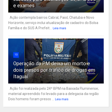
e exames
Ação contempla bairros Cabral, Paiol, Chatuba e Novo
Horizonte; serviço inclui atualização de cadastro do Bolsa
Família e do SUS A Prefeit...
Leia mais
10
Operação da PM deixa um morto e
dois presos por tráfico de drogas em
Itaguaí
Ação foi realizada pelo 24º BPM na Baixada Fluminense;
material apreendido foi levado para a delegacia da região
Dois homens foram presos ...
Leia mais