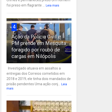
crimes e permaneceu preso Um homem
foi preso em flagrante ...
Leia mais
4
Ação da Polícia Civil e
PM prende em Mesquita
foragido por roubo de
cargas em Nilópolis
Investigado atuava em assaltos a
entregas dos Correios cometidos em
2018 e 2019; ele tinha dois mandados de
prisão pendentes Uma ação conj...
Leia
mais