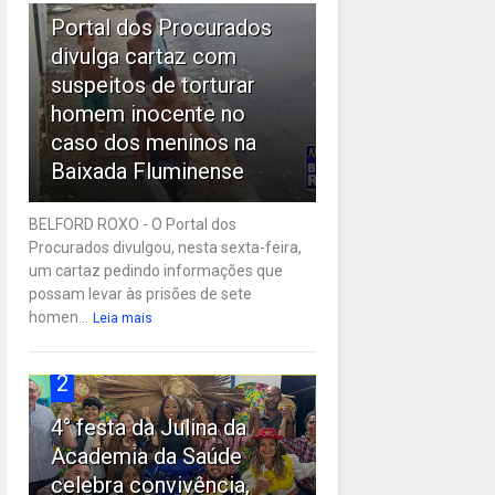
Portal dos Procurados
divulga cartaz com
suspeitos de torturar
homem inocente no
caso dos meninos na
Baixada Fluminense
BELFORD ROXO - O Portal dos
Procurados divulgou, nesta sexta-feira,
um cartaz pedindo informações que
possam levar às prisões de sete
homen...
Leia mais
2
4° festa da Julina da
Academia da Saúde
celebra convivência,