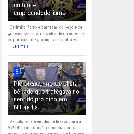
cultura e
empreendedorismo
Carimbó, forró e barracas do beijo e de
guloseimas foram os elos de união entre
os participantes, amigos e familiares
...
Leia mais
3
PM prende motociclista
bêbado que trafegava no
sentido proibido em
Nilópolis
Veículo foi apreendido e levado para a
57ª DP; condutor já respondia por outros