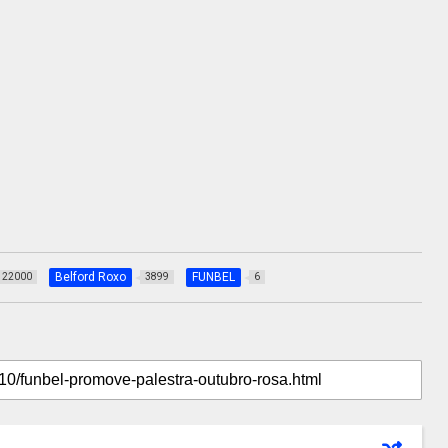
Belford Roxo
FUNBEL
22000
3899
6