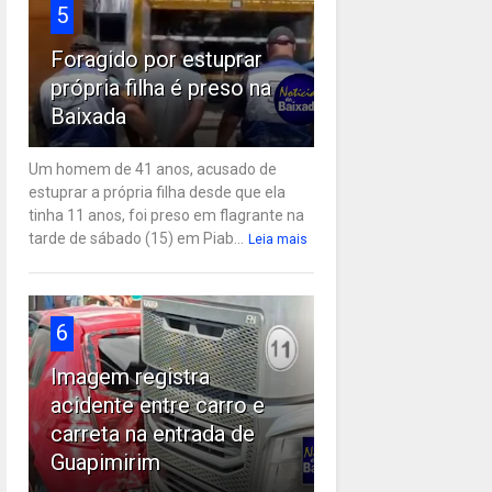
5
Foragido por estuprar
própria filha é preso na
Baixada
Um homem de 41 anos, acusado de
estuprar a própria filha desde que ela
tinha 11 anos, foi preso em flagrante na
tarde de sábado (15) em Piab...
Leia mais
6
Imagem registra
acidente entre carro e
carreta na entrada de
Guapimirim