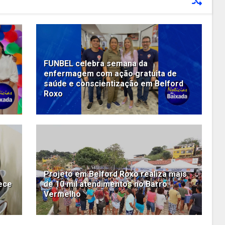
FUNBEL celebra semana da
enfermagem com ação gratuita de
saúde e conscientização em Belford
Roxo
Projeto em Belford Roxo realiza mais
ece
de 10 mil atendimentos no Barro
Vermelho