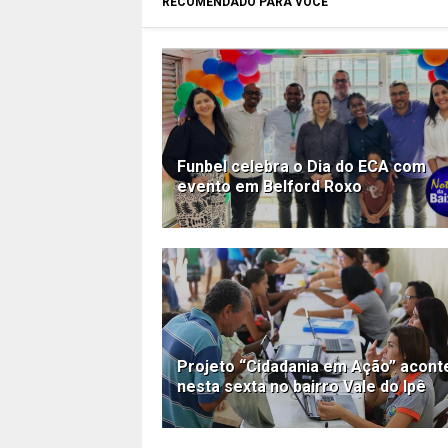
RECOMENDADO PARA VOCÊ
Funbel celebra o Dia do ECA com
evento em Belford Roxo
Projeto “Cidadania em Ação” acont
nesta sexta no bairro Vale do Ipê