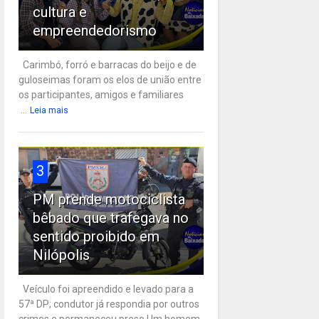
cultura e
empreendedorismo
Carimbó, forró e barracas do beijo e de
guloseimas foram os elos de união entre
os participantes, amigos e familiares
...
Leia mais
3
PM prende motociclista
bêbado que trafegava no
sentido proibido em
Nilópolis
Veículo foi apreendido e levado para a
57ª DP; condutor já respondia por outros