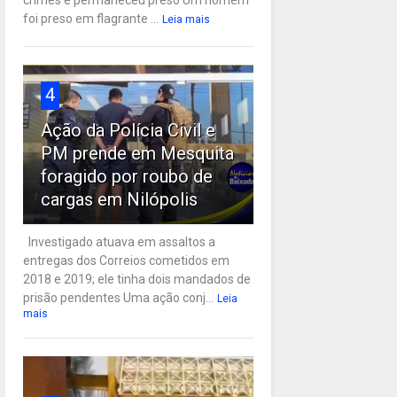
crimes e permaneceu preso Um homem
foi preso em flagrante ...
Leia mais
4
Ação da Polícia Civil e
PM prende em Mesquita
foragido por roubo de
cargas em Nilópolis
Investigado atuava em assaltos a
entregas dos Correios cometidos em
2018 e 2019; ele tinha dois mandados de
prisão pendentes Uma ação conj...
Leia
mais