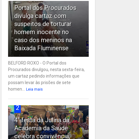
Portal dos Procurados
divulga cartaz com
suspeitos de torturar
homem inocente no
caso dos meninos na
Baixada Fluminense
BELFORD ROXO - O Portal dos
Procurados divulgou, nesta sexta-feira,
um cartaz pedindo informações que
possam levar às prisões de sete
homen...
Leia mais
2
4° festa da Julina da
Academia da Saúde
celebra convivência,