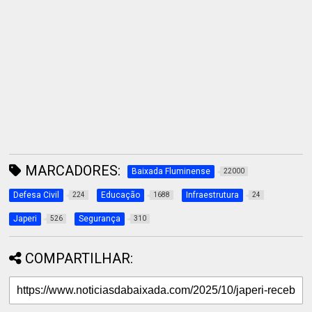
MARCADORES:
Baixada Fluminense
22000
Defesa Civil
Educação
Infraestrutura
224
1688
24
Japeri
Segurança
526
310
COMPARTILHAR: