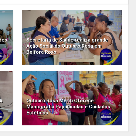
ões
Secretaria de Saúde realiza grande
Ação Social do Outubro Rosa em
Belford Roxo
NA
Outubro Rosa Meriti Oferece
o
Mamografia Papanicolau e Cuidados
Estéticos