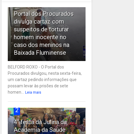
1
Portal dos Procurados
divulga cartaz com
suspeitos de torturar
homem inocente no
caso dos meninos na
Baixada Fluminense
BELFORD ROXO - O Portal dos
Procurados divulgou, nesta sexta-feira,
um cartaz pedindo informações que
possam levar às prisões de sete
homen...
Leia mais
2
4° festa da Julina da
Academia da Saúde