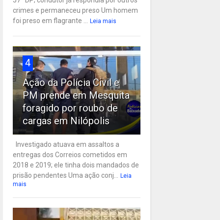
57ª DP; condutor já respondia por outros
crimes e permaneceu preso Um homem
foi preso em flagrante ...
Leia mais
4
Ação da Polícia Civil e
PM prende em Mesquita
foragido por roubo de
cargas em Nilópolis
Investigado atuava em assaltos a
entregas dos Correios cometidos em
2018 e 2019; ele tinha dois mandados de
prisão pendentes Uma ação conj...
Leia
mais