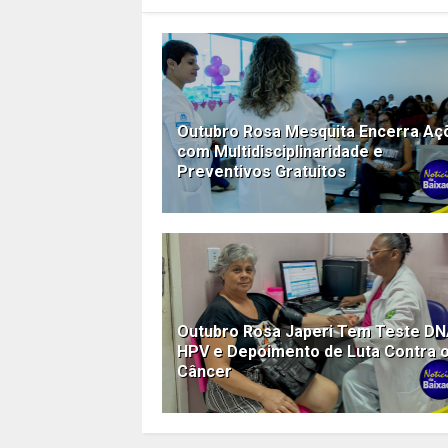
Outubro Rosa Mesquita Encerra Aç
com Multidisciplinaridade e
Preventivos Gratuitos
Outubro Rosa Japeri Tem Teste D
HPV e Depoimento de Luta Contra 
Câncer