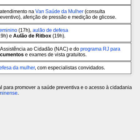
 atendimento na
Van Saúde da Mulher
(consulta
reventivo), aferição de pressão e medição de glicose.
feminino
(17h),
aulão de defesa
19h) e
Aulão de Ritbox
(19h).
 Assistência ao Cidadão (NAC) e do
programa RJ para
ocumentos
e exames de vista gratuitos.
defesa da mulher
, com especialistas convidados.
al para promover a saúde preventiva e o acesso à cidadania
minense
.