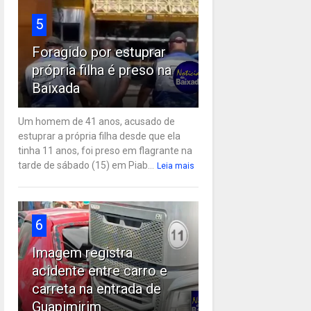
5
Foragido por estuprar
própria filha é preso na
Baixada
Um homem de 41 anos, acusado de
estuprar a própria filha desde que ela
tinha 11 anos, foi preso em flagrante na
tarde de sábado (15) em Piab...
Leia mais
6
Imagem registra
acidente entre carro e
carreta na entrada de
Guapimirim