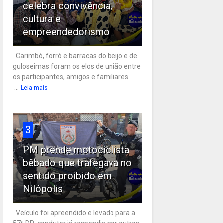
celebra convivência,
cultura e
empreendedorismo
Carimbó, forró e barracas do beijo e de
guloseimas foram os elos de união entre
os participantes, amigos e familiares
...
Leia mais
3
PM prende motociclista
bêbado que trafegava no
sentido proibido em
Nilópolis
Veículo foi apreendido e levado para a