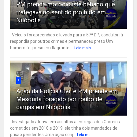
PM prende motociclista bêbado que
trafegava no sentido proibido em
Nilópolis
Veículo foi apreendido e levado para a 57ª DP; condutor já
respondia por outros crimes e permaneceu preso Um
homem foi preso em flagrante ...
Leia mais
4
Ação da Polícia Civil e PM prende em
Mesquita foragido por roubo de
cargas em Nilópolis
Investigado atuava em assaltos a entregas dos Correios
cometidos em 2018 e 2019; ele tinha dois mandados de
prisão pendentes Uma ação conj...
Leia mais