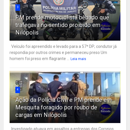
3
PM prende motociclista bêbado que
trafegava no sentido proibido em
Nilópolis
Veículo foi apreendido e levado para a 57ª DP; condutor já
respondia por outros crimes e permaneceu preso Um
homem foi preso em flagrante ...
Leia mais
4
Ação da Polícia Civil e PM prende em
Mesquita foragido por roubo de
cargas em Nilópolis
Investigado atuava em assaltos a entregas dos Correios