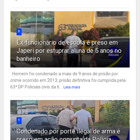
8
Ex-funcionário de escola é preso em
Japeri por estuprar aluna de 5 anos no
banheiro
Homem foi condenado a mais de 9 anos de prisão por
crime ocorrido em 2013; prisão definitiva foi cumprida pela
63ª DP Policiais civis da 6...
Leia mais
9
Condenado por porte ilegal de arma é
preso em ação conjunta da Polícia