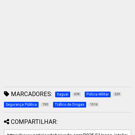
MARCADORES:
Itaguaí
Polícia Militar
678
329
Segurança Pública
Tráfico de Drogas
190
1516
COMPARTILHAR: