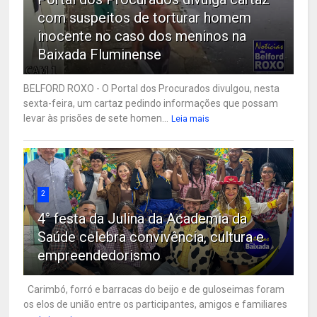
com suspeitos de torturar homem
inocente no caso dos meninos na
Baixada Fluminense
BELFORD ROXO - O Portal dos Procurados divulgou, nesta
sexta-feira, um cartaz pedindo informações que possam
levar às prisões de sete homen...
Leia mais
2
4° festa da Julina da Academia da
Saúde celebra convivência, cultura e
empreendedorismo
Carimbó, forró e barracas do beijo e de guloseimas foram
os elos de união entre os participantes, amigos e familiares