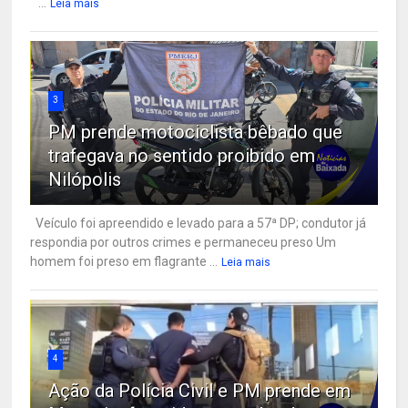
...
Leia mais
3
PM prende motociclista bêbado que
trafegava no sentido proibido em
Nilópolis
Veículo foi apreendido e levado para a 57ª DP; condutor já
respondia por outros crimes e permaneceu preso Um
homem foi preso em flagrante ...
Leia mais
4
Ação da Polícia Civil e PM prende em