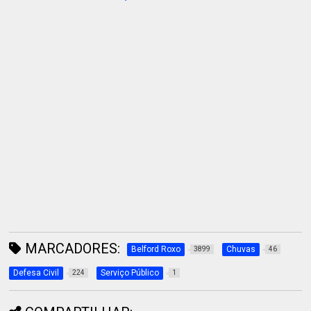
MARCADORES:
Belford Roxo
Chuvas
3899
46
Defesa Civil
Serviço Público
224
1