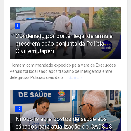
9
Condenado por porte ilegal de arma é
preso em ação conjunta da Polícia
Civil em Japeri
Homem com mandado expedido pela Vara de Execuções
Penais foi localizado após trabalho de inteligência entre
delegacias Policiais civis da 6...
Leia mais
10
Nilópolis abre postos de saúde aos
sábados para atualização do CADSUS