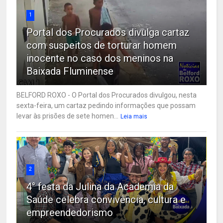
1
Portal dos Procurados divulga cartaz
com suspeitos de torturar homem
inocente no caso dos meninos na
Baixada Fluminense
BELFORD ROXO - O Portal dos Procurados divulgou, nesta
sexta-feira, um cartaz pedindo informações que possam
levar às prisões de sete homen...
Leia mais
2
4° festa da Julina da Academia da
Saúde celebra convivência, cultura e
empreendedorismo