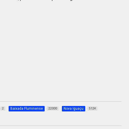
Baixada Fluminense
Nova Iguaçu
2
22000
5124