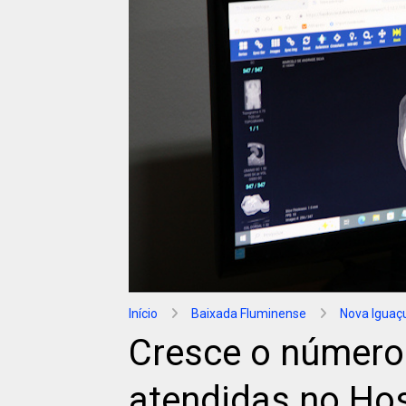
Início
Baixada Fluminense
Nova Iguaç
Cresce o número
atendidas no Hos