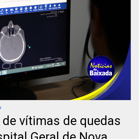
u
 de vítimas de quedas
pital Geral de Nova