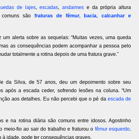
quedas de lajes
,
escadas
,
andaimes
e da própria altura
ais comuns são
fraturas de fêmur, bacia, calcanhar e
ez um alerta sobre as sequelas: “Muitas vezes, uma queda
, mas as consequências podem acompanhar a pessoa pelo
udar totalmente a rotina depois de uma fratura grave."
e da Silva, de 57 anos, deu um depoimento sobre seu
ros após a escada ceder, sofrendo lesões na coluna. “Um
nção aos detalhes. Eu não percebi que o pé da
escada de
s e na rotina diária são comuns entre idosos. Agostinho
meio-fio ao sair do trabalho e fraturou o
fêmur esquerdo
.
 à idade, pode ter consequências graves.