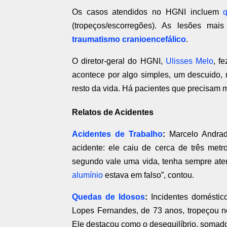
Os casos atendidos no HGNI incluem
(tropeços/escorregões). As lesões m
traumatismo cranioencefálico
.
O diretor-geral do HGNI,
Ulisses Melo
, f
acontece por algo simples, um descuido
resto da vida. Há pacientes que precisam m
Relatos de Acidentes
Acidentes de Trabalho
:
Marcelo Andrad
acidente: ele caiu de cerca de três met
segundo vale uma vida, tenha sempre ate
alumínio
estava em falso”, contou.
Quedas de Idosos
:
Incidentes doméstico
Lopes Fernandes, de 73 anos, tropeçou no 
Ele destacou como o desequilíbrio, somado