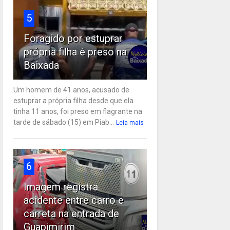
5
Foragido por estuprar
própria filha é preso na
Baixada
Um homem de 41 anos, acusado de
estuprar a própria filha desde que ela
tinha 11 anos, foi preso em flagrante na
tarde de sábado (15) em Piab...
Leia mais
6
Imagem registra
acidente entre carro e
carreta na entrada de
Guapimirim