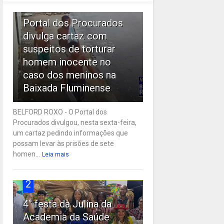
1
Portal dos Procurados
divulga cartaz com
suspeitos de torturar
homem inocente no
caso dos meninos na
Baixada Fluminense
BELFORD ROXO - O Portal dos
Procurados divulgou, nesta sexta-feira,
um cartaz pedindo informações que
possam levar às prisões de sete
homen...
Leia mais
2
4° festa da Julina da
Academia da Saúde