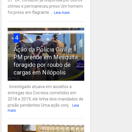
57ª DP; condutor já respondia por outros
crimes e permaneceu preso Um homem
foi preso em flagrante ...
Leia mais
4
Ação da Polícia Civil e
PM prende em Mesquita
foragido por roubo de
cargas em Nilópolis
Investigado atuava em assaltos a
entregas dos Correios cometidos em
2018 e 2019; ele tinha dois mandados de
prisão pendentes Uma ação conj...
Leia
mais