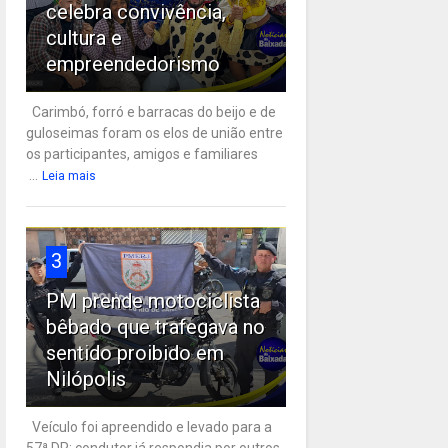
celebra convivência,
cultura e
empreendedorismo
Carimbó, forró e barracas do beijo e de
guloseimas foram os elos de união entre
os participantes, amigos e familiares
...
Leia mais
3
PM prende motociclista
bêbado que trafegava no
sentido proibido em
Nilópolis
Veículo foi apreendido e levado para a