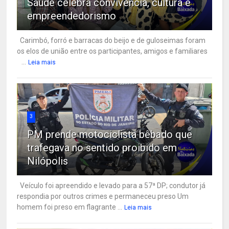
Saúde celebra convivência, cultura e
empreendedorismo
Carimbó, forró e barracas do beijo e de guloseimas foram
os elos de união entre os participantes, amigos e familiares
...
Leia mais
3
PM prende motociclista bêbado que
trafegava no sentido proibido em
Nilópolis
Veículo foi apreendido e levado para a 57ª DP; condutor já
respondia por outros crimes e permaneceu preso Um
homem foi preso em flagrante ...
Leia mais