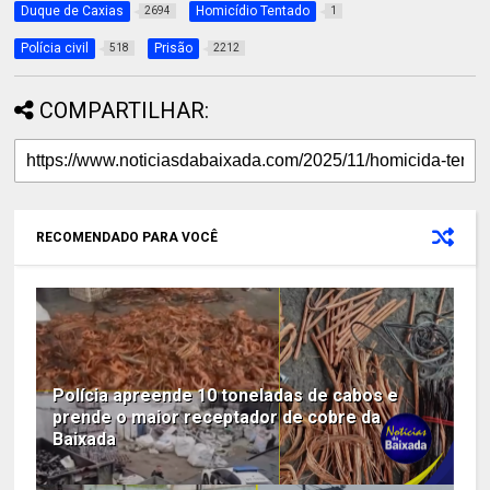
Duque de Caxias
Homicídio Tentado
2694
1
Polícia civil
Prisão
518
2212
COMPARTILHAR:
RECOMENDADO PARA VOCÊ
Polícia apreende 10 toneladas de cabos e
prende o maior receptador de cobre da
Baixada