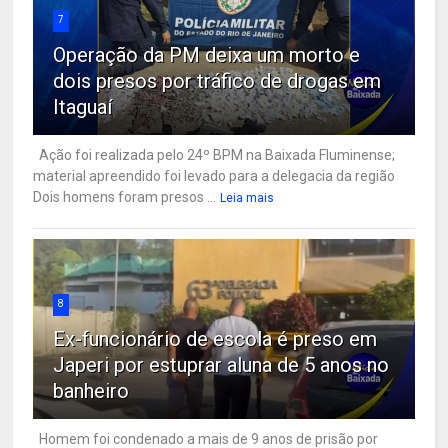
7
Operação da PM deixa um morto e
dois presos por tráfico de drogas em
Itaguaí
Ação foi realizada pelo 24º BPM na Baixada Fluminense;
material apreendido foi levado para a delegacia da região
Dois homens foram presos ...
Leia mais
8
Ex-funcionário de escola é preso em
Japeri por estuprar aluna de 5 anos no
banheiro
Homem foi condenado a mais de 9 anos de prisão por