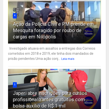
4
Ação da Polícia Civil e PM prende em
Mesquita foragido por roubo de
cargas em Nilópolis
Investigado atuava em assaltos a entregas dos Correios
cometidos em 2018 e 2019; ele tinha dois mandados de
prisão pendentes Uma ação conj...
Leia mais
5
Japeri abre inscrições para cursos
profissionalizantes gratuitos com
bolsa-auxílio de R$ 1 mil