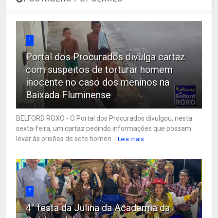
1
Portal dos Procurados divulga cartaz
com suspeitos de torturar homem
inocente no caso dos meninos na
Baixada Fluminense
BELFORD ROXO - O Portal dos Procurados divulgou, nesta
sexta-feira, um cartaz pedindo informações que possam
levar às prisões de sete homen...
Leia mais
2
4° festa da Julina da Academia da