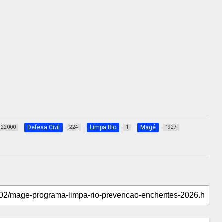
Defesa Civil
Limpa Rio
Magé
22000
224
1
1927