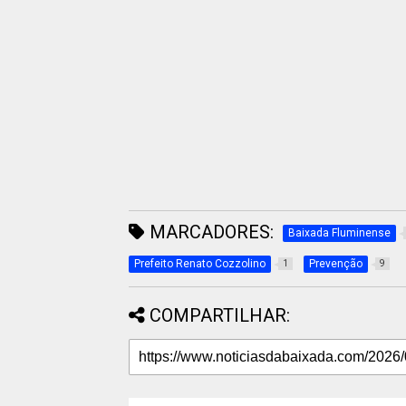
MARCADORES:
Baixada Fluminense
Prefeito Renato Cozzolino
Prevenção
1
9
COMPARTILHAR: