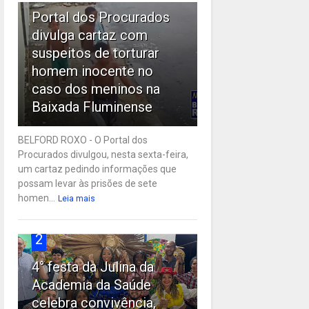
Portal dos Procurados
divulga cartaz com
suspeitos de torturar
homem inocente no
caso dos meninos na
Baixada Fluminense
BELFORD ROXO - O Portal dos
Procurados divulgou, nesta sexta-feira,
um cartaz pedindo informações que
possam levar às prisões de sete
homen...
Leia mais
2
4° festa da Julina da
Academia da Saúde
celebra convivência,