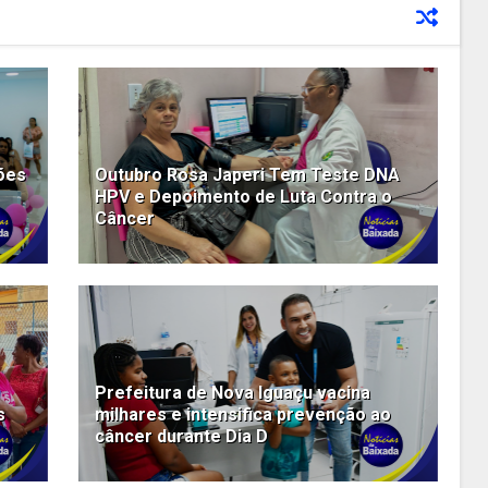
ões
Outubro Rosa Japeri Tem Teste DNA
HPV e Depoimento de Luta Contra o
Câncer
Prefeitura de Nova Iguaçu vacina
s
milhares e intensifica prevenção ao
câncer durante Dia D