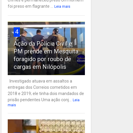
crimes e permaneceu preso Um homem
foi preso em flagrante ...
Leia mais
4
Ação da Polícia Civil e
PM prende em Mesquita
foragido por roubo de
cargas em Nilópolis
Investigado atuava em assaltos a
entregas dos Correios cometidos em
2018 e 2019; ele tinha dois mandados de
prisão pendentes Uma ação conj...
Leia
mais