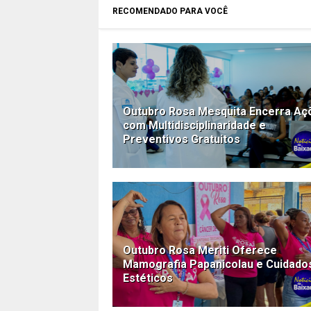
RECOMENDADO PARA VOCÊ
Outubro Rosa Mesquita Encerra Aç
com Multidisciplinaridade e
Preventivos Gratuitos
Outubro Rosa Meriti Oferece
Mamografia Papanicolau e Cuidado
Estéticos