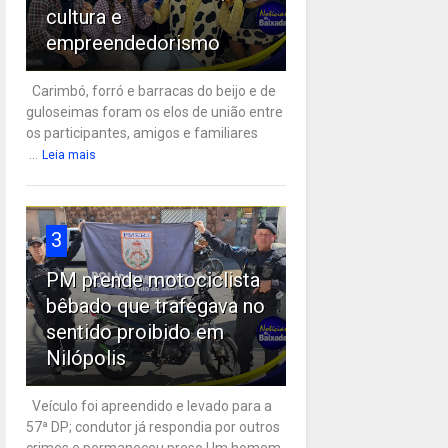
cultura e
empreendedorismo
Carimbó, forró e barracas do beijo e de
guloseimas foram os elos de união entre
os participantes, amigos e familiares
...
Leia mais
3
PM prende motociclista
bêbado que trafegava no
sentido proibido em
Nilópolis
Veículo foi apreendido e levado para a
57ª DP; condutor já respondia por outros